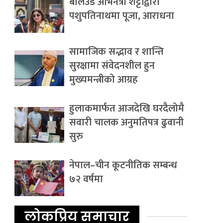
बलिउड अभिनेत्री शेट्टीद्वारा
पशुपतिनाथमा पूजा, आराधना
सामाजिक सद्भाव र शान्ति
सुरक्षामा संवेदनशील हुन
मुख्यमन्त्रीको आग्रह
हुलाकमार्फत आजदेखि घरदैलोमै
सवारी चालक अनुमतिपत्र ढुवानी
सुरु
नेपाल–चीन कूटनीतिक सम्बन्ध
७२ वर्षमा
लोकप्रिय समाचार