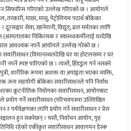
 मात्र प्रयोग गर्ने र असम्बन्धित यात्रु नबोक्ने
ाउन सिफारिस गरिएको उल्लेख गरिएको छ । आयोगले
 तरकारी, माछा, मासु, पेट्रोलियम पदार्थ बोकेका
ूूरसञ्चार सेवा, खानेपानी, विद्युत्, ढल मर्मतका लागि
न (अस्पतालका चिकित्सक र स्वास्थ्यकर्मीलाई घरदेखि
ास आवश्यक नपर्ने आयोगले उल्लेख गरेको छ ।
ोकेका सवारीसाधन (विमानस्थलदेखि घर वा होटलसम्म र घर
र्ने स्पष्ट पारिएको छ । त्यस्तै, हिँडडुल गर्न नसक्ने
पुत्री, शारीरिक रूपमा अशक्त वा अपाङ्गता भएका व्यक्ति,
का एक जना सहयोगी बोकेका सवारीसाधनले पनि निर्वाध
ल्लेख भएका कूटनीतिक नियोगका सवारीसाधन, आयोगबाट
ाले प्रयोग गर्ने सवारीसाधन (परिचयपत्रमा उल्लिखित
 र पर्यवेक्षणका लागि प्रयोग गर्ने सवारीसाधन र प्रेस
ालन हुन सक्नेछन् । यस्तै, निर्वाचन आयोग, गृह
 प्रतिनिधि रहेको एकीकृत सवारीसाधन आवागमन डेस्क