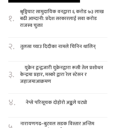
श्रृङ्गिघाट सामुदायिक वनद्वारा ६ करोड ७३ लाख
१.
बढी आम्दानी: प्रदेश सरकारलाई सवा करोड
राजस्व चुक्ता
२.
तुलसा च्याउ दिदीका नामले चिनिन थालिन्
युक्रेन द्वन्द्वजारी युक्रेनद्वारा रूसी तेल प्रशोधन
३.
केन्द्रमा प्रहार, मस्को द्वारा रेल स्टेसन र
जहाजमाआक्रमण
४.
नेप्से परिसूचक दोहोरो अङ्कले घट्यो
नारायणगढ–बुटवल सडक विस्तार अन्तिम
५.