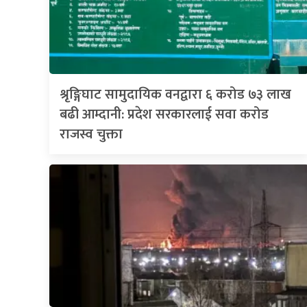
श्रृङ्गिघाट सामुदायिक वनद्वारा ६ करोड ७३ लाख
बढी आम्दानी: प्रदेश सरकारलाई सवा करोड
राजस्व चुक्ता