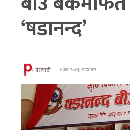
बीउ बैंकमार्फत 
‘षडानन्द’
प्रेसपाटी
३ जेष्ठ २०८३, आइतबार