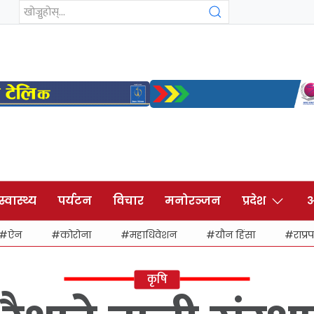
स्वास्थ्य
पर्यटन
विचार
मनोरञ्जन
प्रदेश
अ
ऐन
कोरोना
महाधिवेशन
यौन हिंसा
राप्रप
कृषि