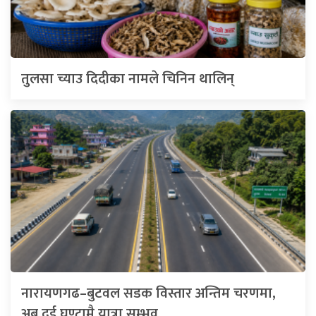
तुलसा च्याउ दिदीका नामले चिनिन थालिन्
नारायणगढ–बुटवल सडक विस्तार अन्तिम चरणमा,
अब दुई घण्टामै यात्रा सम्भव