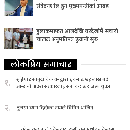
संवेदनशील हुन मुख्यमन्त्रीको आग्रह
हुलाकमार्फत आजदेखि घरदैलोमै सवारी
चालक अनुमतिपत्र ढुवानी सुरु
लोकप्रिय समाचार
श्रृङ्गिघाट सामुदायिक वनद्वारा ६ करोड ७३ लाख बढी
१.
आम्दानी: प्रदेश सरकारलाई सवा करोड राजस्व चुक्ता
२.
तुलसा च्याउ दिदीका नामले चिनिन थालिन्
युक्रेन द्वन्द्वजारी युक्रेनद्वारा रूसी तेल प्रशोधन केन्द्रमा