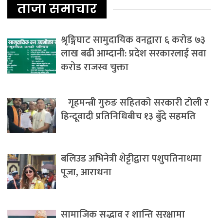
ताजा समाचार
श्रृङ्गिघाट सामुदायिक वनद्वारा ६ करोड ७३
लाख बढी आम्दानी: प्रदेश सरकारलाई सवा
करोड राजस्व चुक्ता
गृहमन्त्री गुरुङ सहितको सरकारी टोली र
हिन्दूवादी प्रतिनिधिबीच १३ बुँदे सहमति
बलिउड अभिनेत्री शेट्टीद्वारा पशुपतिनाथमा
पूजा, आराधना
सामाजिक सद्भाव र शान्ति सुरक्षामा