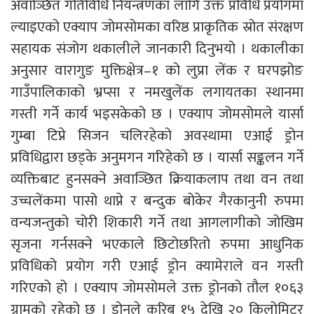
अवाञ्छित गतिविधि नियन्त्रणका लागि उक्त प्रविधि प्रयोगमा
ल्याइएको एक्याप जोमसोमका वरिष्ठ प्राकृतिक स्रोत संरक्षण
सहायक संजोग थकालीले जानकारी दिनुभयो । थकालीका
अनुसार वारागुङ मुक्तिक्षेत्र–१ को लुप्रा लेंक र घरपझोङ
गाउँपालिकाको भ्रप्सा र नमखुलेंक लगायतका स्थानमा
गस्ती गर्ने कार्य भइसकेको छ । एक्याप जोमसोमले यार्सा
गुम्बा टिप्ने सिजन चलिरहेको अवस्थामा एआई ड्रोन
प्रविधिद्वारा छड्के अनुमगन गरिहेको छ । यार्सा सङ्कलन गर्ने
व्यक्तिबाट हुनसक्ने अवाञ्छित क्रियाकलाप तथा वन तथा
उच्चलेंकमा पासो थाप्ने र बन्दुक बोकेर गैरकानुनी रुपमा
वन्यजन्तुको चोरी शिकारी गर्ने तथा आगलागीको जोखिम
सृजना गर्नसक्ने भएकाले छिटोछरितो रुपमा आधुनिक
प्रविधिको प्रयोग गरी एआई ड्रोन क्यामेराले वन गस्ती
गरिएको हो । एक्याप जोमसोमले उक्त ड्रोनको तौल १०६३
ग्रामको रहेको छ । ड्रोनले करिब १५ देखि २० किलोमिटर