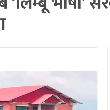
ब ‘लिम्बू भाषा’ स
ा