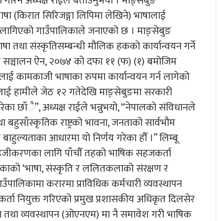
रिने अध्यक्ष राईले बताउनुभयो । माङ्सेबुङ
ाषा (किरात सिरिजङ्गा लिपिमा लेखिने) भाषालाई
 लागिएको गाउँपालिकाले जनाएको छ । माङ्सेबुङ
षा तथा संस्कृतिसम्बन्धी मौलिक हकको कार्यान्वयन गर्ने
ार सञ्चालन ऐन, २०७४ को दफा ११ (फ) (१) बमोजिम
भाषालाई कामकाजी भाषाका रुपमा कार्यान्वयन गर्न लागेको
ालाई हामीले जेठ १२ गतेदेखि माङ्सेबुङमा सरकारी
का छाँै”, अध्यक्ष राईले भन्नुभयो, “नेपालको संविधानले
 बहुसाँस्कृतिक राष्ट्रको भावना, जनताको सार्वभौम
बाहुल्यताका आधारमा यो निर्णय गरेका हौँ ।” लिम्बू
सहजीकरणका लागि पाँचौँ तहको भाषिक सहजकर्ता
िकाको ‘भाषा, संस्कृति र ललितकलाको संरक्षण र
गाउँपालिकामा करारमा प्राविधिक कर्मचारी व्यवस्थापन
कर्ता नियुक्त गरिएको प्रमुख प्रशासकीय अधिकृत दिलसेर
ठन तथा व्यवस्थापन (ओएनएम) मा नै समावेश गरी भाषिक