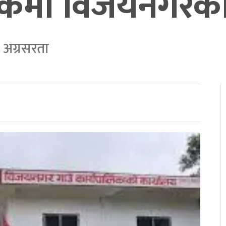
कमा विजयनगरको
फ अग्रसरता