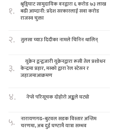
श्रृङ्गिघाट सामुदायिक वनद्वारा ६ करोड ७३ लाख
१.
बढी आम्दानी: प्रदेश सरकारलाई सवा करोड
राजस्व चुक्ता
२.
तुलसा च्याउ दिदीका नामले चिनिन थालिन्
युक्रेन द्वन्द्वजारी युक्रेनद्वारा रूसी तेल प्रशोधन
३.
केन्द्रमा प्रहार, मस्को द्वारा रेल स्टेसन र
जहाजमाआक्रमण
४.
नेप्से परिसूचक दोहोरो अङ्कले घट्यो
नारायणगढ–बुटवल सडक विस्तार अन्तिम
५.
चरणमा, अब दुई घण्टामै यात्रा सम्भव