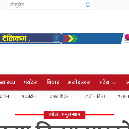
स्वास्थ्य
पर्यटन
विचार
मनोरञ्जन
प्रदेश
अ
ऐन
कोरोना
महाधिवेशन
यौन हिंसा
राप्रप
खोज–अनुसन्धान