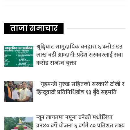
ताजा समाचार
श्रृङ्गिघाट सामुदायिक वनद्वारा ६ करोड ७३
लाख बढी आम्दानी: प्रदेश सरकारलाई सवा
करोड राजस्व चुक्ता
गृहमन्त्री गुरुङ सहितको सरकारी टोली र
हिन्दूवादी प्रतिनिधिबीच १३ बुँदे सहमति
न्यून लागतमा नमूना बनेको मधौलिया
वन४० वर्षे योजना ६ वर्षमै ८० प्रतिशत लक्ष्य