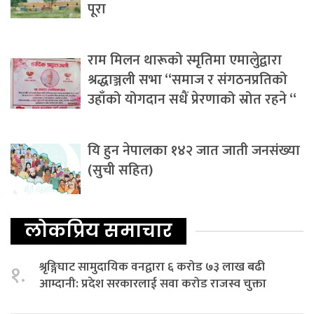
पूरा
राम मिलन थारूको स्मृतिमा एमालेुद्वारा
श्रद्धाञ्जली सभा “समाज र संगठनप्रतिको
उहाँको योगदान सधैं प्रेरणाको स्रोत रहने “
यि हुन नेपालका १४२ जात जाती जनसंख्या
(सुची सहित)
लोकप्रिय समाचार
श्रृङ्गिघाट सामुदायिक वनद्वारा ६ करोड ७३ लाख बढी
१.
आम्दानी: प्रदेश सरकारलाई सवा करोड राजस्व चुक्ता