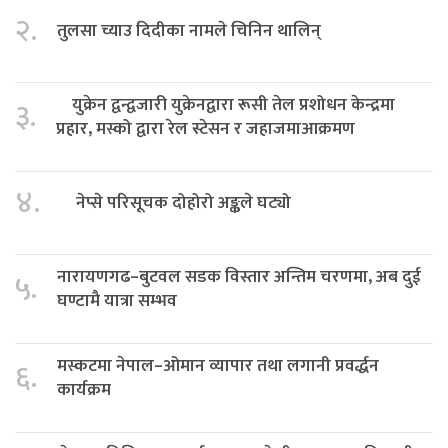
२.
तुलसा च्याउ दिदीका नामले चिनिन थालिन्
युक्रेन द्वन्द्वजारी युक्रेनद्वारा रूसी तेल प्रशोधन केन्द्रमा
३.
प्रहार, मस्को द्वारा रेल स्टेसन र जहाजमाआक्रमण
४.
नेप्से परिसूचक दोहोरो अङ्कले घट्यो
नारायणगढ–बुटवल सडक विस्तार अन्तिम चरणमा, अब दुई
५.
घण्टामै यात्रा सम्भव
मस्कटमा नेपाल–ओमान व्यापार तथा लगानी प्रवर्द्धन
६.
कार्यक्रम