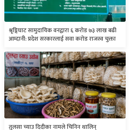
श्रृङ्गिघाट सामुदायिक वनद्वारा ६ करोड ७३ लाख बढी
आम्दानी: प्रदेश सरकारलाई सवा करोड राजस्व चुक्ता
तुलसा च्याउ दिदीका नामले चिनिन थालिन्