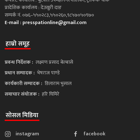
कपोरेट कार्यालय : बुटवल उपमहानगरपालिका, ट्राफिक चोक
प्रादेशिक कार्यालय : देउखुरी दाङ
सम्पर्क नं. ०७६–५५०२८३,५५०२६०,९८५७०५०९७०
E-mail :
presspationline@gmail.com
हाम्रो समूह
प्रवन्ध निर्देशक :
लक्ष्मण प्रसाद बेल्बासे
प्रधान सम्पादक :
भेषराज पाण्डे
कार्यकारी सम्पादक :
डिलाराम भुसाल
समाचार संयोजक :
हरि घिमिरे
सोसल मिडिया
instagram
facebook