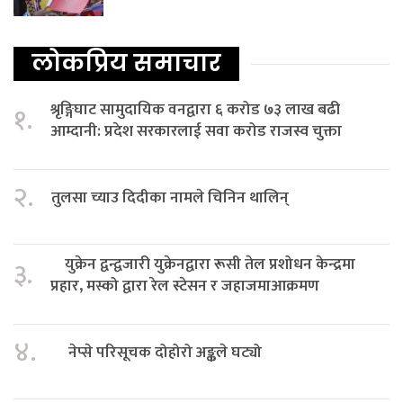
लोकप्रिय समाचार
श्रृङ्गिघाट सामुदायिक वनद्वारा ६ करोड ७३ लाख बढी
१.
आम्दानी: प्रदेश सरकारलाई सवा करोड राजस्व चुक्ता
२.
तुलसा च्याउ दिदीका नामले चिनिन थालिन्
युक्रेन द्वन्द्वजारी युक्रेनद्वारा रूसी तेल प्रशोधन केन्द्रमा
३.
प्रहार, मस्को द्वारा रेल स्टेसन र जहाजमाआक्रमण
४.
नेप्से परिसूचक दोहोरो अङ्कले घट्यो