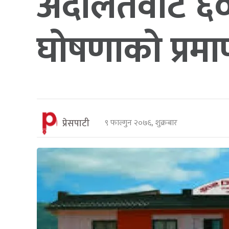
अदालतवाट ६० ब
घोषणाको प्रमाण 
प्रेसपाटी
९ फाल्गुन २०७६, शुक्रबार