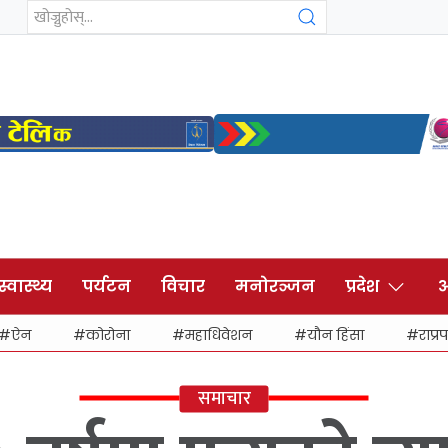
स्वास्थ्य
पर्यटन
विचार
मनोरञ्जन
प्रदेश
अ
ऐन
कोरोना
महाधिवेशन
यौन हिंसा
राप्रप
समाचार