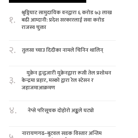
श्रृङ्गिघाट सामुदायिक वनद्वारा ६ करोड ७३ लाख
१.
बढी आम्दानी: प्रदेश सरकारलाई सवा करोड
राजस्व चुक्ता
२.
तुलसा च्याउ दिदीका नामले चिनिन थालिन्
युक्रेन द्वन्द्वजारी युक्रेनद्वारा रूसी तेल प्रशोधन
३.
केन्द्रमा प्रहार, मस्को द्वारा रेल स्टेसन र
जहाजमाआक्रमण
४.
नेप्से परिसूचक दोहोरो अङ्कले घट्यो
नारायणगढ–बुटवल सडक विस्तार अन्तिम
५.