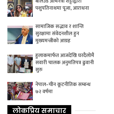
बलिउड अभिनेत्री शेट्टीद्वारा
पशुपतिनाथमा पूजा, आराधना
सामाजिक सद्भाव र शान्ति
सुरक्षामा संवेदनशील हुन
मुख्यमन्त्रीको आग्रह
हुलाकमार्फत आजदेखि घरदैलोमै
सवारी चालक अनुमतिपत्र ढुवानी
सुरु
नेपाल–चीन कूटनीतिक सम्बन्ध
७२ वर्षमा
लोकप्रिय समाचार