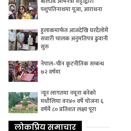
बलिउड अभिनेत्री शेट्टीद्वारा
पशुपतिनाथमा पूजा, आराधना
हुलाकमार्फत आजदेखि घरदैलोमै
सवारी चालक अनुमतिपत्र ढुवानी
सुरु
नेपाल–चीन कूटनीतिक सम्बन्ध
७२ वर्षमा
न्यून लागतमा नमूना बनेको
मधौलिया वन४० वर्षे योजना ६
वर्षमै ८० प्रतिशत लक्ष्य पूरा
लोकप्रिय समाचार