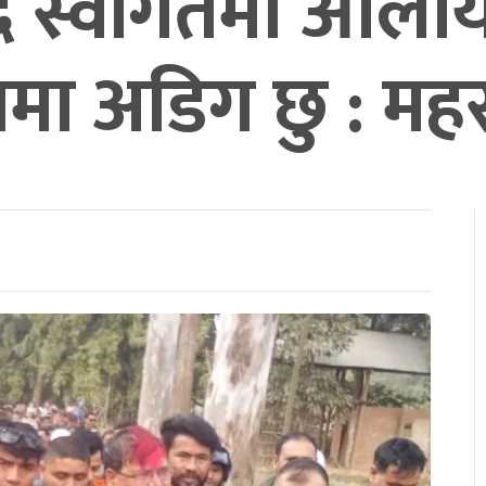
न्दै स्वागतमा ओर्
क्षमा अडिग छु : मह