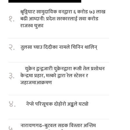
श्रृङ्गिघाट सामुदायिक वनद्वारा ६ करोड ७३ लाख
१.
बढी आम्दानी: प्रदेश सरकारलाई सवा करोड
राजस्व चुक्ता
२.
तुलसा च्याउ दिदीका नामले चिनिन थालिन्
युक्रेन द्वन्द्वजारी युक्रेनद्वारा रूसी तेल प्रशोधन
३.
केन्द्रमा प्रहार, मस्को द्वारा रेल स्टेसन र
जहाजमाआक्रमण
४.
नेप्से परिसूचक दोहोरो अङ्कले घट्यो
नारायणगढ–बुटवल सडक विस्तार अन्तिम
५.