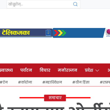
स्वास्थ्य
पर्यटन
विचार
मनोरञ्जन
प्रदेश
अ
ऐन
कोरोना
महाधिवेशन
यौन हिंसा
राप्रप
समाचार