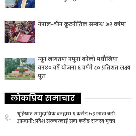
नेपाल–चीन कूटनीतिक सम्बन्ध ७२ वर्षमा
न्यून लागतमा नमूना बनेको मधौलिया
वन४० वर्षे योजना ६ वर्षमै ८० प्रतिशत लक्ष्य
पूरा
लोकप्रिय समाचार
श्रृङ्गिघाट सामुदायिक वनद्वारा ६ करोड ७३ लाख बढी
१.
आम्दानी: प्रदेश सरकारलाई सवा करोड राजस्व चुक्ता