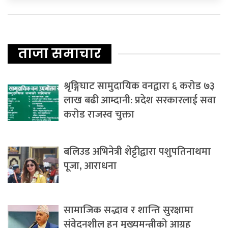
ताजा समाचार
श्रृङ्गिघाट सामुदायिक वनद्वारा ६ करोड ७३
लाख बढी आम्दानी: प्रदेश सरकारलाई सवा
करोड राजस्व चुक्ता
बलिउड अभिनेत्री शेट्टीद्वारा पशुपतिनाथमा
पूजा, आराधना
सामाजिक सद्भाव र शान्ति सुरक्षामा
संवेदनशील हुन मुख्यमन्त्रीको आग्रह