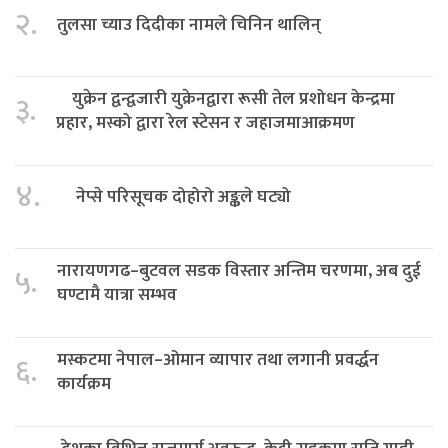
२.
तुलसा च्याउ दिदीका नामले चिनिन थालिन्
युक्रेन द्वन्द्वजारी युक्रेनद्वारा रूसी तेल प्रशोधन केन्द्रमा
३.
प्रहार, मस्को द्वारा रेल स्टेसन र जहाजमाआक्रमण
४.
नेप्से परिसूचक दोहोरो अङ्कले घट्यो
नारायणगढ–बुटवल सडक विस्तार अन्तिम चरणमा, अब दुई
५.
घण्टामै यात्रा सम्भव
मस्कटमा नेपाल–ओमान व्यापार तथा लगानी प्रवर्द्धन
६.
कार्यक्रम