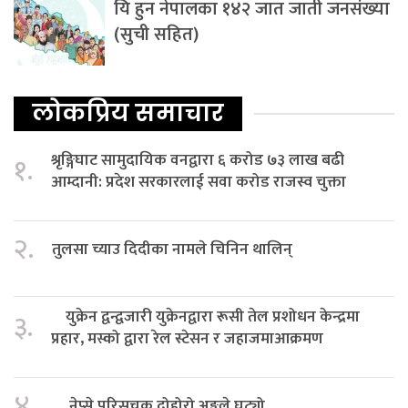
यि हुन नेपालका १४२ जात जाती जनसंख्या
(सुची सहित)
लोकप्रिय समाचार
श्रृङ्गिघाट सामुदायिक वनद्वारा ६ करोड ७३ लाख बढी
१.
आम्दानी: प्रदेश सरकारलाई सवा करोड राजस्व चुक्ता
२.
तुलसा च्याउ दिदीका नामले चिनिन थालिन्
युक्रेन द्वन्द्वजारी युक्रेनद्वारा रूसी तेल प्रशोधन केन्द्रमा
३.
प्रहार, मस्को द्वारा रेल स्टेसन र जहाजमाआक्रमण
४.
नेप्से परिसूचक दोहोरो अङ्कले घट्यो