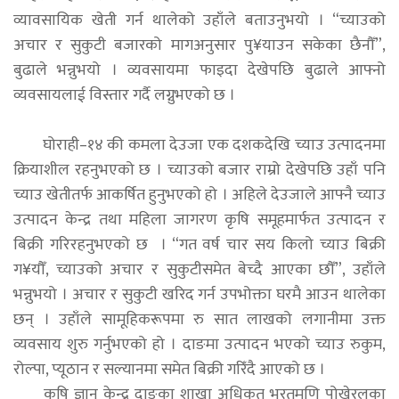
व्यावसायिक खेती गर्न थालेको उहाँले बताउनुभयो । “च्याउको
अचार र सुकुटी बजारको मागअनुसार पु¥याउन सकेका छैनौँ”,
बुढाले भन्नुभयो । व्यवसायमा फाइदा देखेपछि बुढाले आफ्नो
व्यवसायलाई विस्तार गर्दै लग्नुभएको छ ।
घोराही–१४ की कमला देउजा एक दशकदेखि च्याउ उत्पादनमा
क्रियाशील रहनुभएको छ । च्याउको बजार राम्रो देखेपछि उहाँ पनि
च्याउ खेतीतर्फ आकर्षित हुनुभएको हो । अहिले देउजाले आफ्नै च्याउ
उत्पादन केन्द्र तथा महिला जागरण कृषि समूहमार्फत उत्पादन र
बिक्री गरिरहनुभएको छ । “गत वर्ष चार सय किलो च्याउ बिक्री
ग¥यौँ, च्याउको अचार र सुकुटीसमेत बेच्दै आएका छौँ”, उहाँले
भन्नुभयो । अचार र सुकुटी खरिद गर्न उपभोक्ता घरमै आउन थालेका
छन् । उहाँले सामूहिकरूपमा रु सात लाखको लगानीमा उक्त
व्यवसाय शुरु गर्नुभएको हो । दाङमा उत्पादन भएको च्याउ रुकुम,
रोल्पा, प्यूठान र सल्यानमा समेत बिक्री गरिँदै आएको छ ।
कृषि ज्ञान केन्द्र दाङका शाखा अधिकृत भरतमणि पोखे्रलका