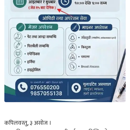
कपिलवस्तु, ३ असोज ।