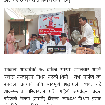
छोरा र ४ छोरी गरी ७ सन्तान रहेका छन् ।
मनकला आचार्यको ९७ वर्षको उमेरमा मंगलबार आफ्नै
निवास भग्लापुरमा निधन भएको थियो । सभा मार्फत स्व.
मनकला आचार्य प्रति भावपूर्ण श्रद्धाञ्जली ब्यक्त गर्दै
शोकसन्तप्त परिवारजन प्रति गहिरो समवेदना प्रकट
गरिएको नेकपा (एमाले) जिल्ला उपाध्यक्ष विश्राम प्रसाद