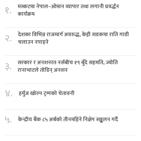
मस्कटमा नेपाल–ओमान व्यापार तथा लगानी प्रवर्द्धन
१.
कार्यक्रम
देशका विभिन्न राजमार्ग अवरुद्ध, केही सडकमा राति गाडी
२.
चलाउन नपाइने
सरकार र अनशनरत नर्सबीच १९ बुँदे सहमति, ज्योति
३.
रानाभाटले तोडिन् अनशन
४.
हर्मुज खोल्न ट्रम्पको चेतावनी
५.
केन्द्रीय बैंक ८५ अर्बको तीनमहिने निक्षेप सङ्कलन गर्दै