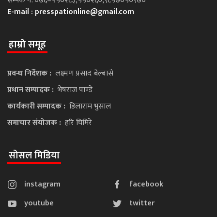
सम्पर्क नं. ०७६–५५०२८३,५५०२६०,९८५७०५०९७०
E-mail :
presspationline@gmail.com
हाम्रो समूह
प्रवन्ध निर्देशक :
लक्ष्मण प्रसाद बेल्बासे
प्रधान सम्पादक :
भेषराज पाण्डे
कार्यकारी सम्पादक :
डिलाराम भुसाल
समाचार संयोजक :
हरि घिमिरे
सोसल मिडिया
instagram
facebook
youtube
twitter