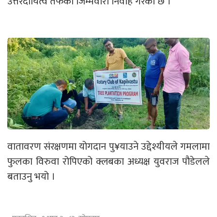
उत्तरदायित्व तर्फको जिम्मेवारी निर्वाह गरेको छ ।
वातावरण संरक्षणमा योगदान पु¥याउने उद्देश्यीयले गमलामा
फुलका विरुवा रोपिएको क्लबका अध्यक्ष युवराज पौडेलले
बताउनु भयो ।