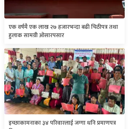
एक वर्षमै एक लाख २७ हजारभन्दा बढी चिठीपत्र तथा
हुलाक सामग्री ओसारपसार
इच्छाकामनाका ३४ परिवारलाई जग्गा धनि प्रमाणपत्र