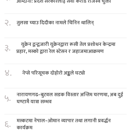
आम्दानी: प्रदेश सरकारलाई सवा करोड राजस्व चुक्ता
२.
तुलसा च्याउ दिदीका नामले चिनिन थालिन्
युक्रेन द्वन्द्वजारी युक्रेनद्वारा रूसी तेल प्रशोधन केन्द्रमा
३.
प्रहार, मस्को द्वारा रेल स्टेसन र जहाजमाआक्रमण
४.
नेप्से परिसूचक दोहोरो अङ्कले घट्यो
नारायणगढ–बुटवल सडक विस्तार अन्तिम चरणमा, अब दुई
५.
घण्टामै यात्रा सम्भव
मस्कटमा नेपाल–ओमान व्यापार तथा लगानी प्रवर्द्धन
६.
कार्यक्रम