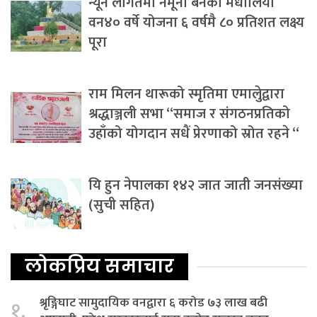
न्यून लागतमा नमूना बनेको मधौलिया
वन४० वर्षे योजना ६ वर्षमै ८० प्रतिशत लक्ष्य
पूरा
राम मिलन थारूको स्मृतिमा एमालेुद्वारा
श्रद्धाञ्जली सभा “समाज र संगठनप्रतिको
उहाँको योगदान सधैं प्रेरणाको स्रोत रहने “
यि हुन नेपालका १४२ जात जाती जनसंख्या
(सुची सहित)
लोकप्रिय समाचार
श्रृङ्गिघाट सामुदायिक वनद्वारा ६ करोड ७३ लाख बढी
१.