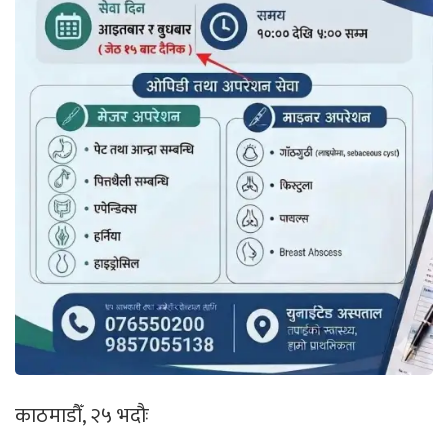
काठमाडौँ, २५ भदौः