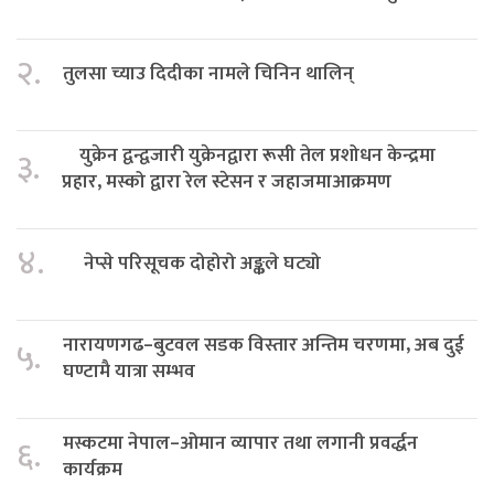
२.
तुलसा च्याउ दिदीका नामले चिनिन थालिन्
युक्रेन द्वन्द्वजारी युक्रेनद्वारा रूसी तेल प्रशोधन केन्द्रमा
३.
प्रहार, मस्को द्वारा रेल स्टेसन र जहाजमाआक्रमण
४.
नेप्से परिसूचक दोहोरो अङ्कले घट्यो
नारायणगढ–बुटवल सडक विस्तार अन्तिम चरणमा, अब दुई
५.
घण्टामै यात्रा सम्भव
मस्कटमा नेपाल–ओमान व्यापार तथा लगानी प्रवर्द्धन
६.
कार्यक्रम