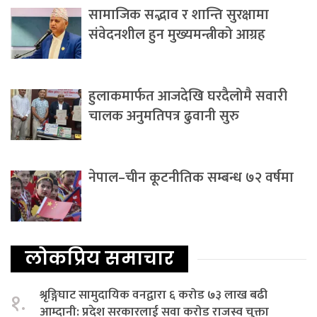
सामाजिक सद्भाव र शान्ति सुरक्षामा
संवेदनशील हुन मुख्यमन्त्रीको आग्रह
हुलाकमार्फत आजदेखि घरदैलोमै सवारी
चालक अनुमतिपत्र ढुवानी सुरु
नेपाल–चीन कूटनीतिक सम्बन्ध ७२ वर्षमा
लोकप्रिय समाचार
श्रृङ्गिघाट सामुदायिक वनद्वारा ६ करोड ७३ लाख बढी
१.
आम्दानी: प्रदेश सरकारलाई सवा करोड राजस्व चुक्ता