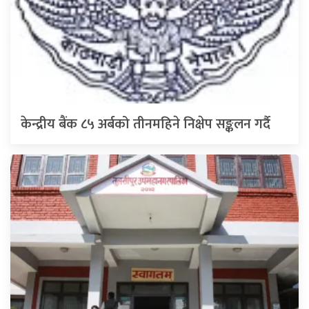
केन्द्रीय बैंक ८५ अर्बको तीनमहिने निक्षेप सङ्कलन गर्दै