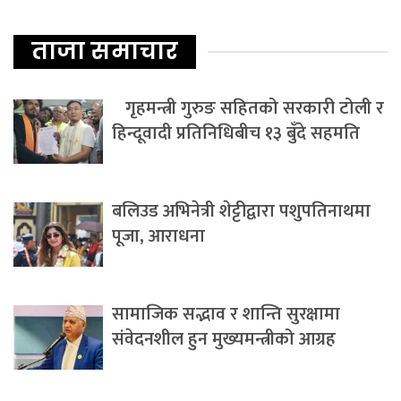
ताजा समाचार
गृहमन्त्री गुरुङ सहितको सरकारी टोली र
हिन्दूवादी प्रतिनिधिबीच १३ बुँदे सहमति
बलिउड अभिनेत्री शेट्टीद्वारा पशुपतिनाथमा
पूजा, आराधना
सामाजिक सद्भाव र शान्ति सुरक्षामा
संवेदनशील हुन मुख्यमन्त्रीको आग्रह