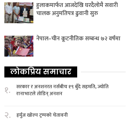
हुलाकमार्फत आजदेखि घरदैलोमै सवारी
चालक अनुमतिपत्र ढुवानी सुरु
नेपाल–चीन कूटनीतिक सम्बन्ध ७२ वर्षमा
लोकप्रिय समाचार
सरकार र अनशनरत नर्सबीच १९ बुँदे सहमति, ज्योति
१.
रानाभाटले तोडिन् अनशन
२.
हर्मुज खोल्न ट्रम्पको चेतावनी