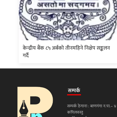
केन्द्रीय बैंक ८५ अर्बको तीनमहिने निक्षेप सङ्कलन
गर्दै
सम्पर्क
सम्पर्क ठेगाना : बाणगंगा न.पा.– ४
कपिलवस्तु