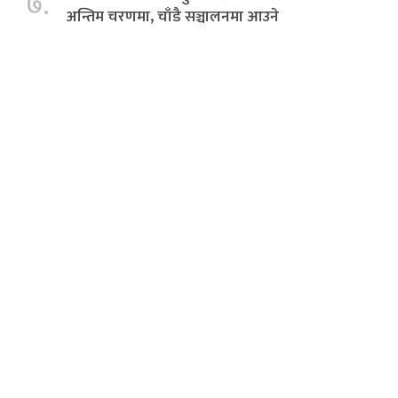
७.
अन्तिम चरणमा, चाँडै सञ्चालनमा आउने