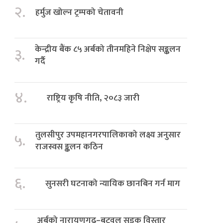
२.
हर्मुज खोल्न ट्रम्पको चेतावनी
केन्द्रीय बैंक ८५ अर्बको तीनमहिने निक्षेप सङ्कलन
३.
गर्दै
४.
राष्ट्रिय कृषि नीति, २०८३ जारी
तुलसीपुर उपमहानगरपालिकाको लक्ष्य अनुसार
५.
राजस्वस ङ्कलन कठिन
६.
सुनसरी घटनाको न्यायिक छानबिन गर्न माग
अर्बको नारायणगढ–बुटवल सडक विस्तार