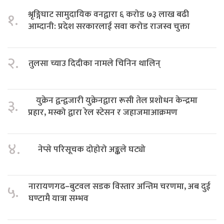
श्रृङ्गिघाट सामुदायिक वनद्वारा ६ करोड ७३ लाख बढी
१.
आम्दानी: प्रदेश सरकारलाई सवा करोड राजस्व चुक्ता
२.
तुलसा च्याउ दिदीका नामले चिनिन थालिन्
युक्रेन द्वन्द्वजारी युक्रेनद्वारा रूसी तेल प्रशोधन केन्द्रमा
३.
प्रहार, मस्को द्वारा रेल स्टेसन र जहाजमाआक्रमण
४.
नेप्से परिसूचक दोहोरो अङ्कले घट्यो
नारायणगढ–बुटवल सडक विस्तार अन्तिम चरणमा, अब दुई
५.
घण्टामै यात्रा सम्भव