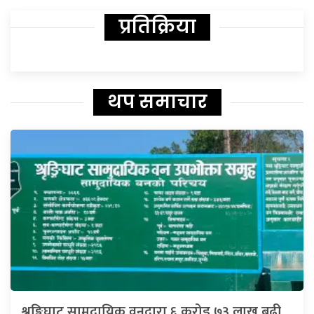
प्रतिक्रिया
थप समाचार
श्रृङ्गिघाट सामुदायिक वनद्वारा ६ करोड ७३ लाख बढी