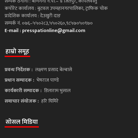
सम्पर्क ठेगाना : बाणगंगा न.पा.– ४ जितपुर, कपिलवस्तु
कपोरेट कार्यालय : बुटवल उपमहानगरपालिका, ट्राफिक चोक
प्रादेशिक कार्यालय : देउखुरी दाङ
सम्पर्क नं. ०७६–५५०२८३,५५०२६०,९८५७०५०९७०
E-mail :
presspationline@gmail.com
हाम्रो समूह
प्रवन्ध निर्देशक :
लक्ष्मण प्रसाद बेल्बासे
प्रधान सम्पादक :
भेषराज पाण्डे
कार्यकारी सम्पादक :
डिलाराम भुसाल
समाचार संयोजक :
हरि घिमिरे
सोसल मिडिया