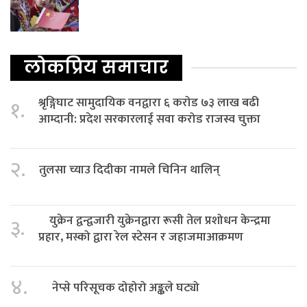
लोकप्रिय समाचार
श्रृङ्गिघाट सामुदायिक वनद्वारा ६ करोड ७३ लाख बढी
१.
आम्दानी: प्रदेश सरकारलाई सवा करोड राजस्व चुक्ता
२.
तुलसा च्याउ दिदीका नामले चिनिन थालिन्
युक्रेन द्वन्द्वजारी युक्रेनद्वारा रूसी तेल प्रशोधन केन्द्रमा
३.
प्रहार, मस्को द्वारा रेल स्टेसन र जहाजमाआक्रमण
४.
नेप्से परिसूचक दोहोरो अङ्कले घट्यो