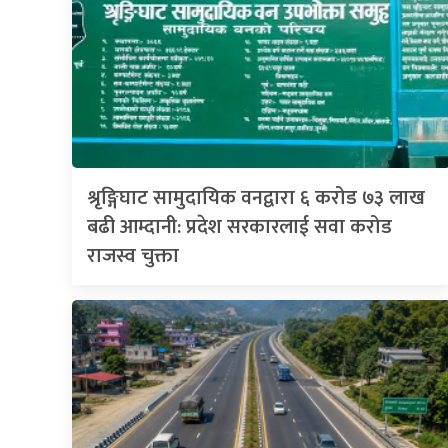
श्रृङ्गिघाट सामुदायिक वनद्वारा ६ करोड ७३ लाख
बढी आम्दानी: प्रदेश सरकारलाई सवा करोड
राजस्व चुक्ता