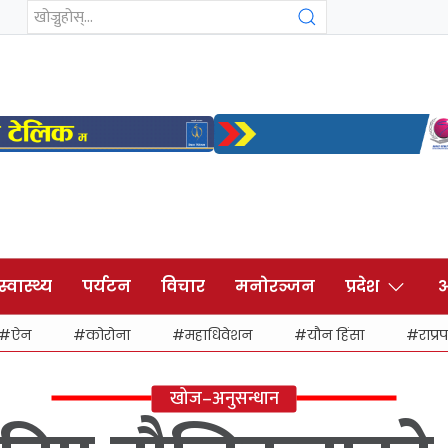
स्वास्थ्य
पर्यटन
विचार
मनोरञ्जन
प्रदेश
अ
ऐन
कोरोना
महाधिवेशन
यौन हिंसा
राप्रप
खोज–अनुसन्धान