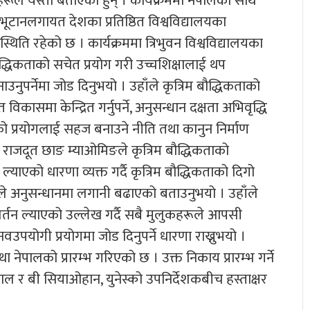
ञहरूले यस्तो बताएका हुन् । कार्यक्रममा नेपालका साथै
स, भूटानलगायत देशका प्रतिष्ठित विश्वविद्यालयका
थिति रहेको छ । कार्यक्रममा त्रिभुवन विश्वविद्यालयका
बौद्धिकताको सचेत प्रयोग गरी उच्चशिक्षालाई थप
उनुपर्नेमा जोड दिनुभयो । उहाँले कृत्रिम बौद्धिकताको
त विकासमा केन्द्रित गर्नुपर्ने, अनुसन्धान दक्षता अभिवृद्धि
ताको प्रयोगलाई सहज बनाउने नीति तथा कानुन निर्माण
नका राजदूत छाङ म्याओमिङले कृत्रिम बौद्धिकताको
याएको धारणा व्यक्त गर्दै कृत्रिम बौद्धिकताको दिगो
रले अनुसन्धानमा लगानी बढाएको बताउनुभयो । उहाँले
वर्तन ल्याएको उल्लेख गर्दै सबै मुलुकहरूले आपसी
उपयोगी प्रयोगमा जोड दिनुपर्ने धारणा राख्नुभयो ।
्था नेपालको प्रारम्भ गरिएको छ । उक्त निकाय प्रारम्भ गर्ने
द खनाल र बी सियाओहान, युनेस्को उपनिर्देशकबीच हस्ताक्षर