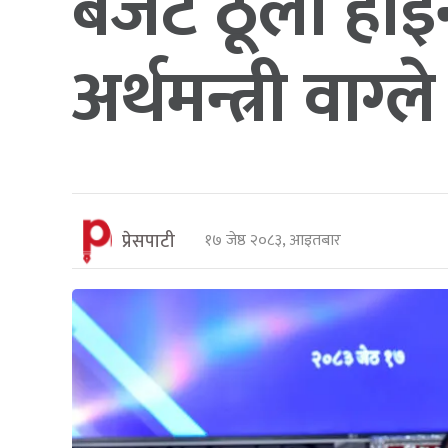
बजेट ठूलो होइ
अर्थमन्त्री वाग्ले
प्रेसपाटी
१७ जेष्ठ २०८३, आइतबार