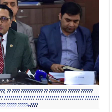
??, ?? ???? ??????????? ?? ????????? ?????? ??????
? ????????? ?????? ???? ??????? ???????????? ???????
??? ????? ?????÷????