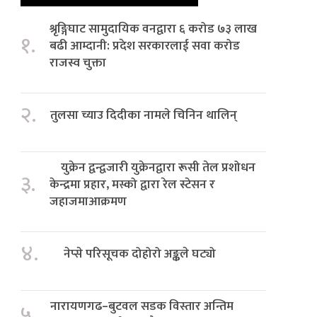
श्रृङ्गिघाट सामुदायिक वनद्वारा ६ करोड ७३ लाख
१.
बढी आम्दानी: प्रदेश सरकारलाई सवा करोड
राजस्व चुक्ता
२.
तुलसा च्याउ दिदीका नामले चिनिन थालिन्
युक्रेन द्वन्द्वजारी युक्रेनद्वारा रूसी तेल प्रशोधन
३.
केन्द्रमा प्रहार, मस्को द्वारा रेल स्टेसन र
जहाजमाआक्रमण
४.
नेप्से परिसूचक दोहोरो अङ्कले घट्यो
नारायणगढ–बुटवल सडक विस्तार अन्तिम
५.