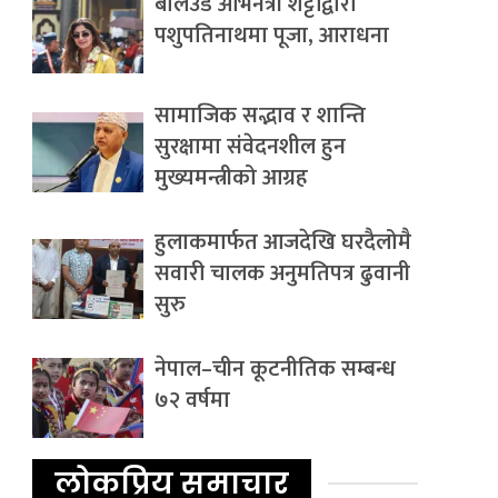
बलिउड अभिनेत्री शेट्टीद्वारा
पशुपतिनाथमा पूजा, आराधना
सामाजिक सद्भाव र शान्ति
सुरक्षामा संवेदनशील हुन
मुख्यमन्त्रीको आग्रह
हुलाकमार्फत आजदेखि घरदैलोमै
सवारी चालक अनुमतिपत्र ढुवानी
सुरु
नेपाल–चीन कूटनीतिक सम्बन्ध
७२ वर्षमा
लोकप्रिय समाचार