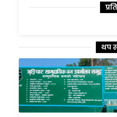
प्रत
थप 