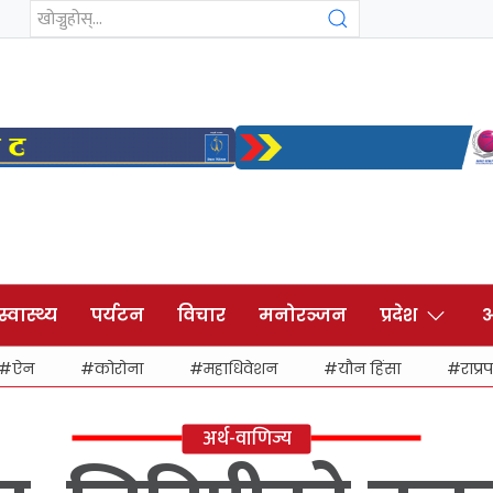
स्वास्थ्य
पर्यटन
विचार
मनोरञ्जन
प्रदेश
अ
ऐन
कोरोना
महाधिवेशन
यौन हिंसा
राप्रप
अर्थ-वाणिज्य