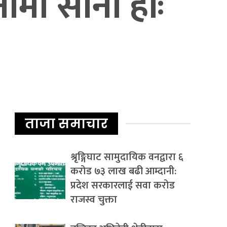
ामा सानो होः
ताजा समाचार
श्रृङ्गिघाट सामुदायिक वनद्वारा ६
करोड ७३ लाख बढी आम्दानी:
प्रदेश सरकारलाई सवा करोड
राजस्व चुक्ता