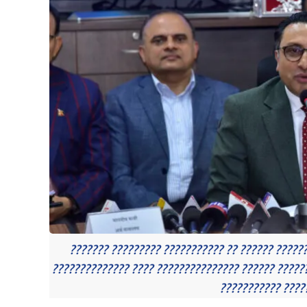
??????? ????????? ??????????? ?? ?????? ??????
?????????????? ???? ??????????????? ?????? ??????
??????????? ????