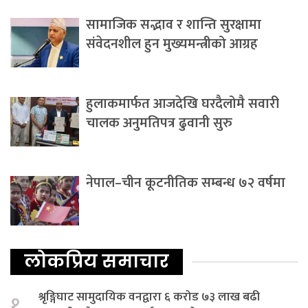
सामाजिक सद्भाव र शान्ति सुरक्षामा
संवेदनशील हुन मुख्यमन्त्रीको आग्रह
हुलाकमार्फत आजदेखि घरदैलोमै सवारी
चालक अनुमतिपत्र ढुवानी सुरु
नेपाल–चीन कूटनीतिक सम्बन्ध ७२ वर्षमा
लोकप्रिय समाचार
श्रृङ्गिघाट सामुदायिक वनद्वारा ६ करोड ७३ लाख बढी
१.