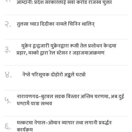
आम्दानी: प्रदेश सरकारलाई सवा करोड राजस्व चुक्ता
२.
तुलसा च्याउ दिदीका नामले चिनिन थालिन्
युक्रेन द्वन्द्वजारी युक्रेनद्वारा रूसी तेल प्रशोधन केन्द्रमा
३.
प्रहार, मस्को द्वारा रेल स्टेसन र जहाजमाआक्रमण
४.
नेप्से परिसूचक दोहोरो अङ्कले घट्यो
नारायणगढ–बुटवल सडक विस्तार अन्तिम चरणमा, अब दुई
५.
घण्टामै यात्रा सम्भव
मस्कटमा नेपाल–ओमान व्यापार तथा लगानी प्रवर्द्धन
६.
कार्यक्रम