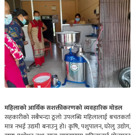
महिलाको आर्थिक सशक्तीकरणको व्यवहारिक मोडल
सहकारीको सबैभन्दा ठूलो उपलब्धि महिलालाई बचतकर्ता
मात्र नभई उद्यमी बनाउनु हो। कृषि, पशुपालन, घरेलु उद्योग,