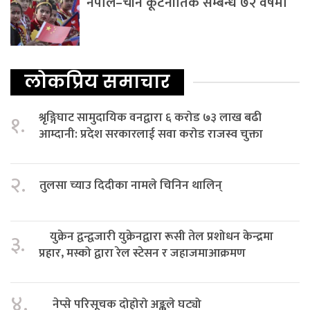
नेपाल–चीन कूटनीतिक सम्बन्ध ७२ वर्षमा
लोकप्रिय समाचार
श्रृङ्गिघाट सामुदायिक वनद्वारा ६ करोड ७३ लाख बढी
१.
आम्दानी: प्रदेश सरकारलाई सवा करोड राजस्व चुक्ता
२.
तुलसा च्याउ दिदीका नामले चिनिन थालिन्
युक्रेन द्वन्द्वजारी युक्रेनद्वारा रूसी तेल प्रशोधन केन्द्रमा
३.
प्रहार, मस्को द्वारा रेल स्टेसन र जहाजमाआक्रमण
४.
नेप्से परिसूचक दोहोरो अङ्कले घट्यो