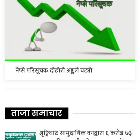
नेप्से परिसूचक दोहोरो अङ्कले घट्यो
ताजा समाचार
श्रृङ्गिघाट सामुदायिक वनद्वारा ६ करोड ७३