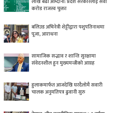
लाख बढी आम्दानी: प्रदेश सरकारलाई सवा
करोड राजस्व चुक्ता
बलिउड अभिनेत्री शेट्टीद्वारा पशुपतिनाथमा
पूजा, आराधना
सामाजिक सद्भाव र शान्ति सुरक्षामा
संवेदनशील हुन मुख्यमन्त्रीको आग्रह
हुलाकमार्फत आजदेखि घरदैलोमै सवारी
चालक अनुमतिपत्र ढुवानी सुरु