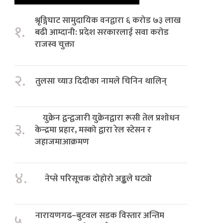
श्रृङ्गिघाट सामुदायिक वनद्वारा ६ करोड ७३ लाख
१.
बढी आम्दानी: प्रदेश सरकारलाई सवा करोड
राजस्व चुक्ता
२.
तुलसा च्याउ दिदीका नामले चिनिन थालिन्
युक्रेन द्वन्द्वजारी युक्रेनद्वारा रूसी तेल प्रशोधन
३.
केन्द्रमा प्रहार, मस्को द्वारा रेल स्टेसन र
जहाजमाआक्रमण
४.
नेप्से परिसूचक दोहोरो अङ्कले घट्यो
नारायणगढ–बुटवल सडक विस्तार अन्तिम
५.