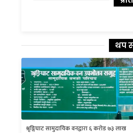
प्रत
थप 
श्रृङ्गिघाट सामुदायिक वनद्वारा ६ करोड ७३ लाख