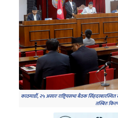
काठमाडौँ, २५ असारः राष्ट्रियसभा बैठक सिंहदरबारस्थित
तस्बिरः किर