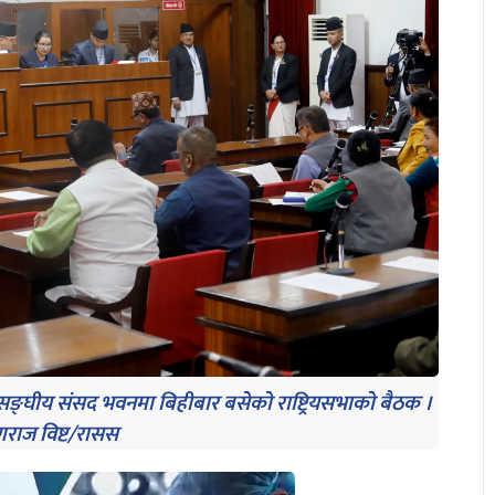
 सङ्घीय संसद भवनमा बिहीबार बसेको राष्ट्रियसभाको बैठक ।
णराज विष्ट/रासस