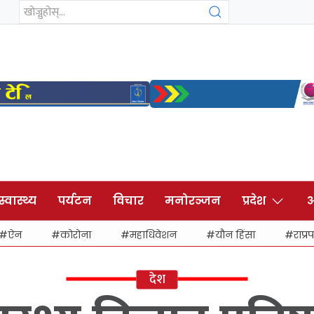
स्वास्थ्य
पर्यटन
विचार
मनोरञ्जन
प्रदेश
अ
ऐन
कोरोना
महाधिवेशन
यौन हिंसा
राप्रप
देश