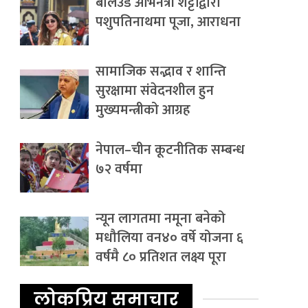
बलिउड अभिनेत्री शेट्टीद्वारा
पशुपतिनाथमा पूजा, आराधना
सामाजिक सद्भाव र शान्ति
सुरक्षामा संवेदनशील हुन
मुख्यमन्त्रीको आग्रह
नेपाल–चीन कूटनीतिक सम्बन्ध
७२ वर्षमा
न्यून लागतमा नमूना बनेको
मधौलिया वन४० वर्षे योजना ६
वर्षमै ८० प्रतिशत लक्ष्य पूरा
लोकप्रिय समाचार