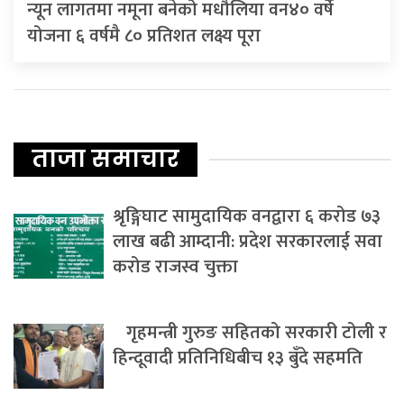
न्यून लागतमा नमूना बनेको मधौलिया वन४० वर्षे
योजना ६ वर्षमै ८० प्रतिशत लक्ष्य पूरा
ताजा समाचार
श्रृङ्गिघाट सामुदायिक वनद्वारा ६ करोड ७३
लाख बढी आम्दानी: प्रदेश सरकारलाई सवा
करोड राजस्व चुक्ता
गृहमन्त्री गुरुङ सहितको सरकारी टोली र
हिन्दूवादी प्रतिनिधिबीच १३ बुँदे सहमति