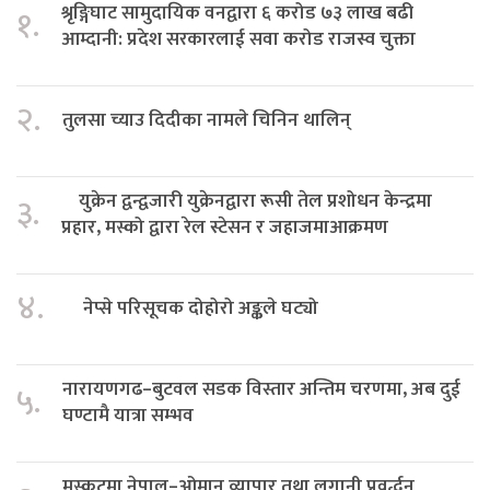
श्रृङ्गिघाट सामुदायिक वनद्वारा ६ करोड ७३ लाख बढी
१.
आम्दानी: प्रदेश सरकारलाई सवा करोड राजस्व चुक्ता
२.
तुलसा च्याउ दिदीका नामले चिनिन थालिन्
युक्रेन द्वन्द्वजारी युक्रेनद्वारा रूसी तेल प्रशोधन केन्द्रमा
३.
प्रहार, मस्को द्वारा रेल स्टेसन र जहाजमाआक्रमण
४.
नेप्से परिसूचक दोहोरो अङ्कले घट्यो
नारायणगढ–बुटवल सडक विस्तार अन्तिम चरणमा, अब दुई
५.
घण्टामै यात्रा सम्भव
मस्कटमा नेपाल–ओमान व्यापार तथा लगानी प्रवर्द्धन