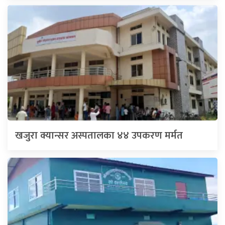
खजुरा क्यान्सर अस्पतालका ४४ उपकरण मर्मत