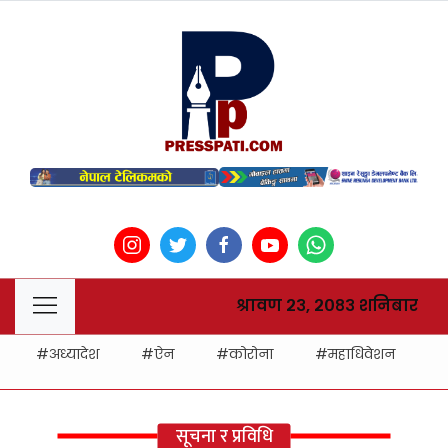
श्रावण २३, २०८३ शनिबार
अध्यादेश
ऐन
कोरोना
महाधिवेशन
ह
सूचना र प्रविधि