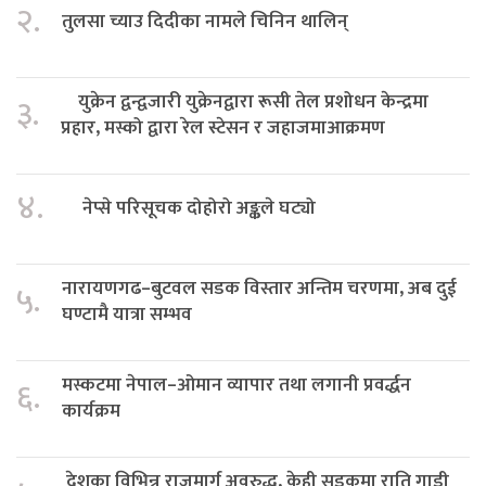
२.
तुलसा च्याउ दिदीका नामले चिनिन थालिन्
युक्रेन द्वन्द्वजारी युक्रेनद्वारा रूसी तेल प्रशोधन केन्द्रमा
३.
प्रहार, मस्को द्वारा रेल स्टेसन र जहाजमाआक्रमण
४.
नेप्से परिसूचक दोहोरो अङ्कले घट्यो
नारायणगढ–बुटवल सडक विस्तार अन्तिम चरणमा, अब दुई
५.
घण्टामै यात्रा सम्भव
मस्कटमा नेपाल–ओमान व्यापार तथा लगानी प्रवर्द्धन
६.
कार्यक्रम
देशका विभिन्न राजमार्ग अवरुद्ध, केही सडकमा राति गाडी