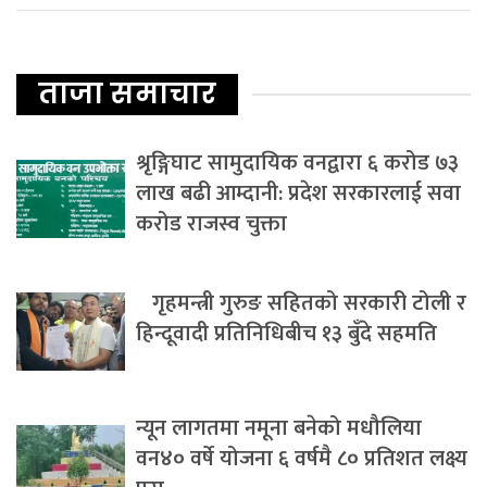
ताजा समाचार
श्रृङ्गिघाट सामुदायिक वनद्वारा ६ करोड ७३
लाख बढी आम्दानी: प्रदेश सरकारलाई सवा
करोड राजस्व चुक्ता
गृहमन्त्री गुरुङ सहितको सरकारी टोली र
हिन्दूवादी प्रतिनिधिबीच १३ बुँदे सहमति
न्यून लागतमा नमूना बनेको मधौलिया
वन४० वर्षे योजना ६ वर्षमै ८० प्रतिशत लक्ष्य