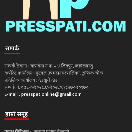
सम्पर्क
सम्पर्क ठेगाना : बाणगंगा न.पा.– ४ जितपुर, कपिलवस्तु
कपोरेट कार्यालय : बुटवल उपमहानगरपालिका, ट्राफिक चोक
प्रादेशिक कार्यालय : देउखुरी दाङ
सम्पर्क नं. ०७६–५५०२८३,५५०२६०,९८५७०५०९७०
E-mail :
presspationline@gmail.com
हाम्रो समूह
प्रवन्ध निर्देशक :
लक्ष्मण प्रसाद बेल्बासे