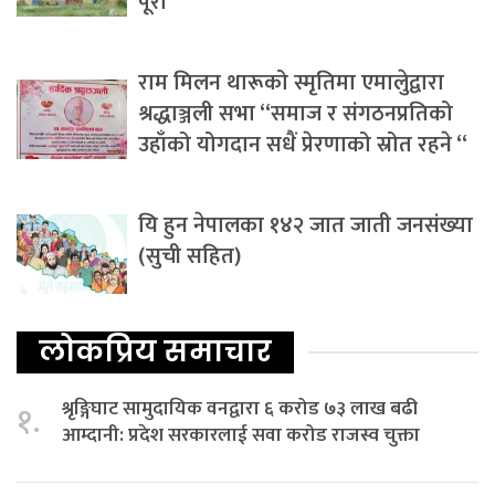
पूरा
राम मिलन थारूको स्मृतिमा एमालेुद्वारा
श्रद्धाञ्जली सभा “समाज र संगठनप्रतिको
उहाँको योगदान सधैं प्रेरणाको स्रोत रहने “
यि हुन नेपालका १४२ जात जाती जनसंख्या
(सुची सहित)
लोकप्रिय समाचार
श्रृङ्गिघाट सामुदायिक वनद्वारा ६ करोड ७३ लाख बढी
१.
आम्दानी: प्रदेश सरकारलाई सवा करोड राजस्व चुक्ता