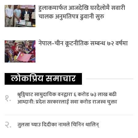
हुलाकमार्फत आजदेखि घरदैलोमै सवारी
चालक अनुमतिपत्र ढुवानी सुरु
नेपाल–चीन कूटनीतिक सम्बन्ध ७२ वर्षमा
लोकप्रिय समाचार
श्रृङ्गिघाट सामुदायिक वनद्वारा ६ करोड ७३ लाख बढी
१.
आम्दानी: प्रदेश सरकारलाई सवा करोड राजस्व चुक्ता
२.
तुलसा च्याउ दिदीका नामले चिनिन थालिन्