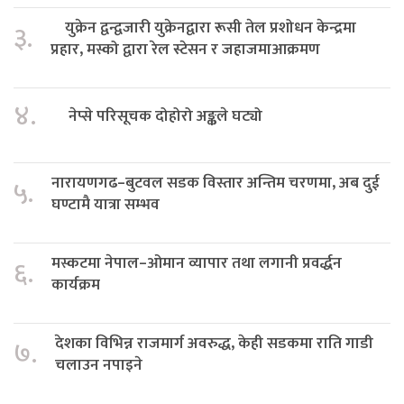
युक्रेन द्वन्द्वजारी युक्रेनद्वारा रूसी तेल प्रशोधन केन्द्रमा
३.
प्रहार, मस्को द्वारा रेल स्टेसन र जहाजमाआक्रमण
४.
नेप्से परिसूचक दोहोरो अङ्कले घट्यो
नारायणगढ–बुटवल सडक विस्तार अन्तिम चरणमा, अब दुई
५.
घण्टामै यात्रा सम्भव
मस्कटमा नेपाल–ओमान व्यापार तथा लगानी प्रवर्द्धन
६.
कार्यक्रम
देशका विभिन्न राजमार्ग अवरुद्ध, केही सडकमा राति गाडी
७.
चलाउन नपाइने