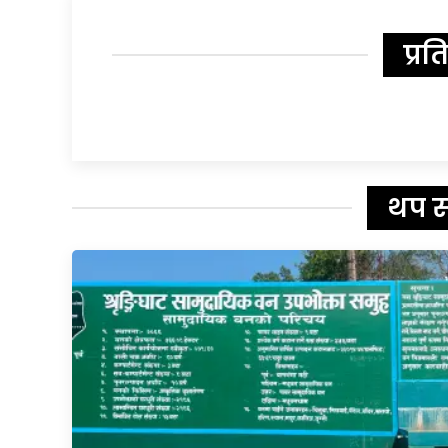
प्रत
थप 