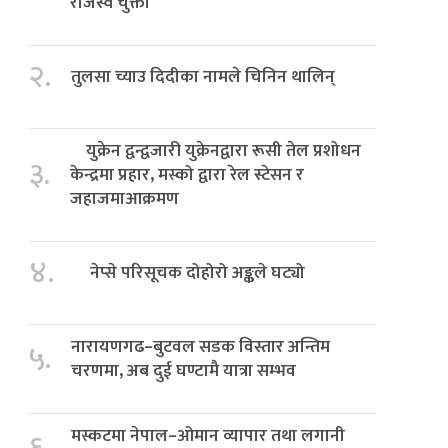
राजस्व चुक्ता
२.
तुलसा च्याउ दिदीका नामले चिनिन थालिन्
युक्रेन द्वन्द्वजारी युक्रेनद्वारा रूसी तेल प्रशोधन
३.
केन्द्रमा प्रहार, मस्को द्वारा रेल स्टेसन र
जहाजमाआक्रमण
४.
नेप्से परिसूचक दोहोरो अङ्कले घट्यो
नारायणगढ–बुटवल सडक विस्तार अन्तिम
५.
चरणमा, अब दुई घण्टामै यात्रा सम्भव
मस्कटमा नेपाल–ओमान व्यापार तथा लगानी