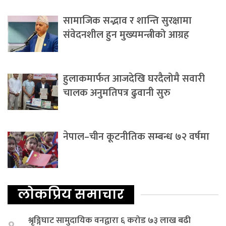
सामाजिक सद्भाव र शान्ति सुरक्षामा
संवेदनशील हुन मुख्यमन्त्रीको आग्रह
हुलाकमार्फत आजदेखि घरदैलोमै सवारी
चालक अनुमतिपत्र ढुवानी सुरु
नेपाल–चीन कूटनीतिक सम्बन्ध ७२ वर्षमा
लोकप्रिय समाचार
श्रृङ्गिघाट सामुदायिक वनद्वारा ६ करोड ७३ लाख बढी