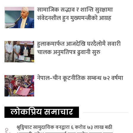
सामाजिक सद्भाव र शान्ति सुरक्षामा
संवेदनशील हुन मुख्यमन्त्रीको आग्रह
हुलाकमार्फत आजदेखि घरदैलोमै सवारी
चालक अनुमतिपत्र ढुवानी सुरु
नेपाल–चीन कूटनीतिक सम्बन्ध ७२ वर्षमा
लोकप्रिय समाचार
श्रृङ्गिघाट सामुदायिक वनद्वारा ६ करोड ७३ लाख बढी
१.