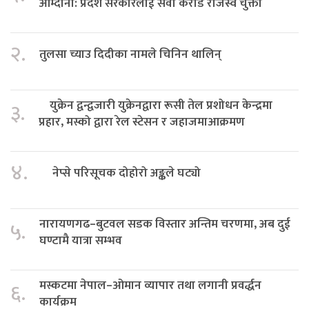
आम्दानी: प्रदेश सरकारलाई सवा करोड राजस्व चुक्ता
२.
तुलसा च्याउ दिदीका नामले चिनिन थालिन्
युक्रेन द्वन्द्वजारी युक्रेनद्वारा रूसी तेल प्रशोधन केन्द्रमा
३.
प्रहार, मस्को द्वारा रेल स्टेसन र जहाजमाआक्रमण
४.
नेप्से परिसूचक दोहोरो अङ्कले घट्यो
नारायणगढ–बुटवल सडक विस्तार अन्तिम चरणमा, अब दुई
५.
घण्टामै यात्रा सम्भव
मस्कटमा नेपाल–ओमान व्यापार तथा लगानी प्रवर्द्धन
६.
कार्यक्रम