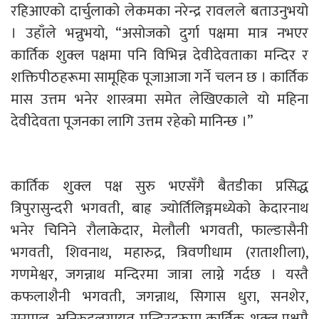
रहिआएको दार्चुलाको लेकमका नरेन्द्र रावलले बताउनुभयो
। उहाँले भन्नुभयो, “असोजको दुर्गा पक्षमा मात्र नभएर
कार्तिक शुक्ल पक्षमा पनि विभिन्न देवीदेवताका मन्दिर र
शक्तिपीठहरूमा सामूहिक पूजाआजा गर्ने चलन छ । कार्तिक
मास उत्तम भनेर शास्त्रमा समेत लेखिएकाले यो महिना
देवीदेवता पूजनका लागि उत्तम रहेको मानिन्छ ।”
कार्तिक शुक्ल पक्ष सुरु भएसँगै बैतडीका प्रसिद्ध
त्रिपुरासुन्दरी भगवती, बाह्र ज्योर्तिलिङ्गमध्येको केदारनाथ
भनेर चिनिने रौलाकेदार, मेलौली भगवती, फाल्ङासैनी
भगवती, शिवनाथ, महारुद्र, त्रिवणीधाम (राताशीला),
गणमेश्वर, जगन्नाथ मन्दिरमा जात्रा लाग्ने गर्दछ । यस्तै
कफलाशैनी भगवती, जगन्नाथ, सिगास धुरा, सनशेर,
सुरपाल, अनिरुद्रलगायत मन्दिरहरूमा कार्तिक शुक्ल पक्षमै