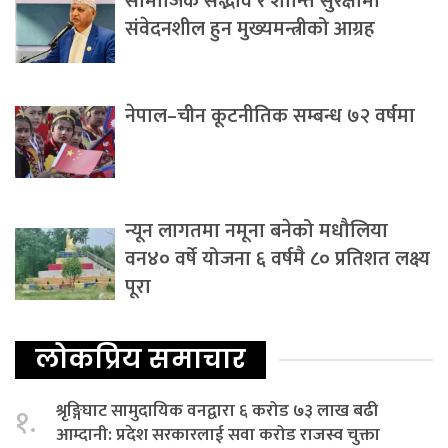
सामाजिक सद्भाव र शान्ति सुरक्षामा
संवेदनशील हुन मुख्यमन्त्रीको आग्रह
नेपाल–चीन कूटनीतिक सम्बन्ध ७२ वर्षमा
न्यून लागतमा नमूना बनेको मधौलिया
वन४० वर्षे योजना ६ वर्षमै ८० प्रतिशत लक्ष्य
पूरा
लोकप्रिय समाचार
श्रृङ्गिघाट सामुदायिक वनद्वारा ६ करोड ७३ लाख बढी
१.
आम्दानी: प्रदेश सरकारलाई सवा करोड राजस्व चुक्ता