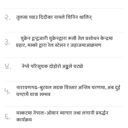
२.
तुलसा च्याउ दिदीका नामले चिनिन थालिन्
युक्रेन द्वन्द्वजारी युक्रेनद्वारा रूसी तेल प्रशोधन केन्द्रमा
३.
प्रहार, मस्को द्वारा रेल स्टेसन र जहाजमाआक्रमण
४.
नेप्से परिसूचक दोहोरो अङ्कले घट्यो
नारायणगढ–बुटवल सडक विस्तार अन्तिम चरणमा, अब दुई
५.
घण्टामै यात्रा सम्भव
मस्कटमा नेपाल–ओमान व्यापार तथा लगानी प्रवर्द्धन
६.
कार्यक्रम