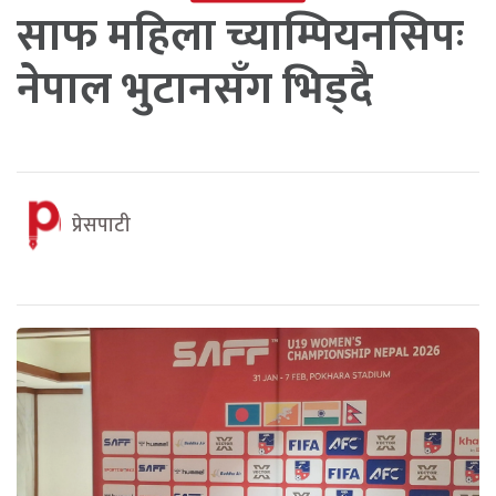
साफ महिला च्याम्पियनसिपः
नेपाल भुटानसँग भिड्दै
प्रेसपाटी