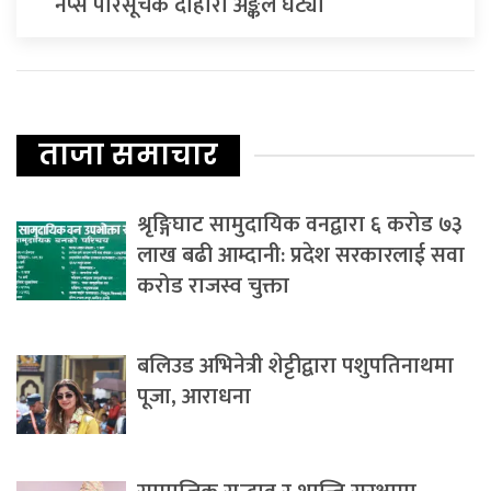
नेप्से परिसूचक दोहोरो अङ्कले घट्यो
ताजा समाचार
श्रृङ्गिघाट सामुदायिक वनद्वारा ६ करोड ७३
लाख बढी आम्दानी: प्रदेश सरकारलाई सवा
करोड राजस्व चुक्ता
बलिउड अभिनेत्री शेट्टीद्वारा पशुपतिनाथमा
पूजा, आराधना