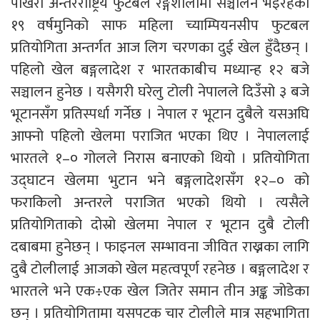
पोखरा अन्तरराष्ट्रिय फुटबल रङ्गशालामा सञ्चालन भइरहेको
१९ वर्षमुनिको साफ महिला च्याम्पियनसीप फुटबल
प्रतियोगिता अन्तर्गत आज लिग चरणका दुई खेल हुँदैछन् ।
पहिलो खेल बङ्गलादेश र भारतकाबीच मध्यान्ह १२ बजे
सञ्चालन हुनेछ । यसैगरी घरेलु टोली नेपालले दिउँसो ३ बजे
भूटानसँग प्रतिस्पर्धा गर्नेछ । नेपाल र भूटान दुबैले यसअघि
आफ्नो पहिलो खेलमा पराजित भएका थिए । नेपाललाई
भारतले १–० गोलले निरास बनाएको थियो । प्रतियोगिता
उद्घाटन खेलमा भुटान भने बङ्गलादेशसँग १२–० को
फराकिलो अन्तरले पराजित भएको थियो । त्यसैले
प्रतियोगिताको दोस्रो खेलमा नेपाल र भूटान दुबै टोली
दबाबमा हुनेछन् । फाइनल सम्भावना जीवित राख्नका लागि
दुबै टोलीलाई आजको खेल महत्वपूर्ण रहनेछ । बङ्गलादेश र
भारतले भने एक÷एक खेल जितेर समान तीन अङ्क जोडेका
छन् । प्रतियोगितामा यसपटक चार टोलीले मात्र सहभागिता