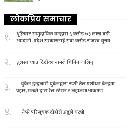
लोकप्रिय समाचार
श्रृङ्गिघाट सामुदायिक वनद्वारा ६ करोड ७३ लाख बढी
१.
आम्दानी: प्रदेश सरकारलाई सवा करोड राजस्व चुक्ता
२.
तुलसा च्याउ दिदीका नामले चिनिन थालिन्
युक्रेन द्वन्द्वजारी युक्रेनद्वारा रूसी तेल प्रशोधन केन्द्रमा
३.
प्रहार, मस्को द्वारा रेल स्टेसन र जहाजमाआक्रमण
४.
नेप्से परिसूचक दोहोरो अङ्कले घट्यो