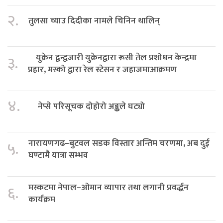
२.
तुलसा च्याउ दिदीका नामले चिनिन थालिन्
युक्रेन द्वन्द्वजारी युक्रेनद्वारा रूसी तेल प्रशोधन केन्द्रमा
३.
प्रहार, मस्को द्वारा रेल स्टेसन र जहाजमाआक्रमण
४.
नेप्से परिसूचक दोहोरो अङ्कले घट्यो
नारायणगढ–बुटवल सडक विस्तार अन्तिम चरणमा, अब दुई
५.
घण्टामै यात्रा सम्भव
मस्कटमा नेपाल–ओमान व्यापार तथा लगानी प्रवर्द्धन
६.
कार्यक्रम