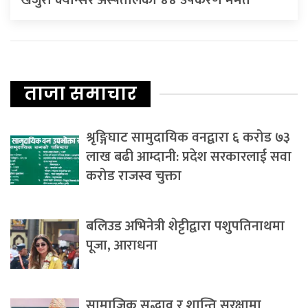
खजुरा क्यान्सर अस्पतालका ४४ उपकरण मर्मत
ताजा समाचार
श्रृङ्गिघाट सामुदायिक वनद्वारा ६ करोड ७३
लाख बढी आम्दानी: प्रदेश सरकारलाई सवा
करोड राजस्व चुक्ता
बलिउड अभिनेत्री शेट्टीद्वारा पशुपतिनाथमा
पूजा, आराधना
सामाजिक सद्भाव र शान्ति सुरक्षामा