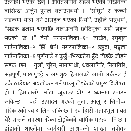
उत्साही भएका छन् । आवतजावत सहज भएको वाखेतका
बासिन्दा अर्जुुन पुुनले बताउनुभयो । “साँघुुरो र कच्ची
सडकमा यात्रा गर्न असहज भएको थियो”, उहाँले भन्नुभयो,
“सडक ढलान भएपछि यात्राअवधि छोटिनुका साथै सहज
भएको छ ।” बेनी नगरपालिका–१० वाखेत, रघुगङ्गा
गाउँपालिका–५ झिँ, बेनी नगरपालिका–५ डडुवा, मङ्गला
गाउँपालिका–१ पूर्णगाउँ र कुहुँ–भिरकटेरा हुँदै टोड्के जोड्ने
सडक छन् । गुर्जा, चुरेन, मानापाथी, धवलागिरि, निलगिरि,
अन्नपूर्ण, माछापुच्छ्रे र लमजुङ हिमालको लामो लर्कनलाई
एकै ठाउँबाट अवलोकन गर्न पाउनु टोड्केको प्रमुख विशेषता
हो । हिमालसँग आँखा जुधाएर योग र ध्यानमा रमाउन
सकिन्छ । यहाँ उत्पादन भएको मुला, आलु र सिमीका
परिकारको स्वाद लिन सकिन्छ । स्वर्गद्वारी महाप्रभुलगायत
धेरै सन्तले तपस्या गरेका टोड्केको धार्मिक महत्व पनि छ ।
डाँडाको थाप्लोमा स्वर्गद्वारी आश्रमको शाखा ‘तपोवन