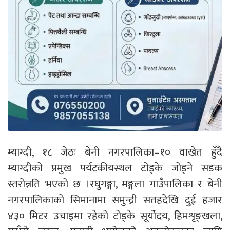
म्याग्दी, १८ जेठः बेनी नगरपालिका–१० वाखेत हुँदै
म्याग्दीको प्रमुख पर्यटकीयस्थल टोड्के जोड्ने सडक
स्तरोन्नति भएको छ ।रघुगङ्गा, मङ्गला गाउँपालिका र बेनी
नगरपालिकाको सिमानामा समुन्द्री सतहदेखि दुई हजार
४३० मिटर उचाइमा रहेको टोड्के सूर्योदय, हिमशृङ्खला,