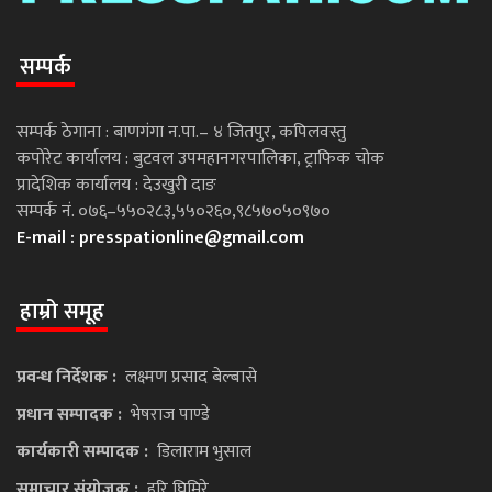
सम्पर्क
सम्पर्क ठेगाना : बाणगंगा न.पा.– ४ जितपुर, कपिलवस्तु
कपोरेट कार्यालय : बुटवल उपमहानगरपालिका, ट्राफिक चोक
प्रादेशिक कार्यालय : देउखुरी दाङ
सम्पर्क नं. ०७६–५५०२८३,५५०२६०,९८५७०५०९७०
E-mail :
presspationline@gmail.com
हाम्रो समूह
प्रवन्ध निर्देशक :
लक्ष्मण प्रसाद बेल्बासे
प्रधान सम्पादक :
भेषराज पाण्डे
कार्यकारी सम्पादक :
डिलाराम भुसाल
समाचार संयोजक :
हरि घिमिरे