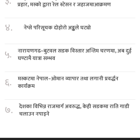
३.
प्रहार, मस्को द्वारा रेल स्टेसन र जहाजमाआक्रमण
४.
नेप्से परिसूचक दोहोरो अङ्कले घट्यो
नारायणगढ–बुटवल सडक विस्तार अन्तिम चरणमा, अब दुई
५.
घण्टामै यात्रा सम्भव
मस्कटमा नेपाल–ओमान व्यापार तथा लगानी प्रवर्द्धन
६.
कार्यक्रम
देशका विभिन्न राजमार्ग अवरुद्ध, केही सडकमा राति गाडी
७.
चलाउन नपाइने