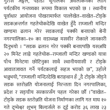
गुराँसे जङ्गल, पहाडी भूगोलको अवलोकनका लागि
पर्यटकीय गन्तव्यका रूपमा विकास भएको छ । स्थानीय
पूर्वाधार आयोजना पोखरामार्फत पात्लेखेत–वाखेत–टोड्के
सडकअन्तर्गत गहतेचोकदेखि वाखेत हुँदै राम्जाली मन्दिर
खण्डमा ढलान गरेर सडकलाई पक्की बनाएको बेनी
नगरपालिका–१० का वडाध्यक्ष मसवीर रोकाले जानकारी
दिनुभयो । “सडक ढलान गरेर पक्की बनाएपछि यसअघि
२० मिनेट लाग्ने गहतेचोक–राम्जाली मन्दिर खण्डको यात्रा
पाँच मिनेटमा छोटिनुका साथै स्थानीयवासी र टोड्के
आवातजावत गर्ने पर्यटकलाई सहज भएको छ”, उहाँले
भन्नुभयो, “राम्जाली मन्दिरदेखि बराहथान हँुदै टोड्के जोड्ने
सडक स्तरोन्नति योजनालाई निरन्तता दिन नगरपालिका,
प्रदेश र सङ्घीय सरकारसँग पहल गरेका छौँ ।”वाखेत–
टोड्के सडक स्तरोन्नति योजना निर्माणका लागि गत माघ १०
गते दुप्चेश्वर शुभम् बिल्डर्सले रु दुई करोड ३६ लाख २३