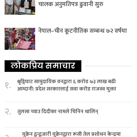
चालक अनुमतिपत्र ढुवानी सुरु
नेपाल–चीन कूटनीतिक सम्बन्ध ७२ वर्षमा
लोकप्रिय समाचार
श्रृङ्गिघाट सामुदायिक वनद्वारा ६ करोड ७३ लाख बढी
१.
आम्दानी: प्रदेश सरकारलाई सवा करोड राजस्व चुक्ता
२.
तुलसा च्याउ दिदीका नामले चिनिन थालिन्
युक्रेन द्वन्द्वजारी युक्रेनद्वारा रूसी तेल प्रशोधन केन्द्रमा