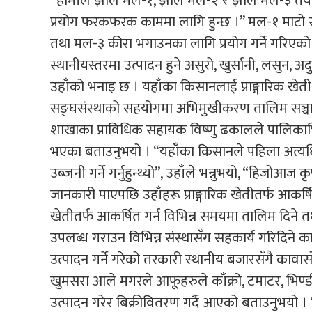
“हामीले झोल मल-१, झोल मल-२ र झोल मल-३ तयार प
प्रयोग फरकफरक काममा लागि हुन्छ ।” मल-१ माटो 
तथा मल-३ कीरा भगाउनका लागि प्रयोग गर्ने गरिएक
स्थानीयस्तरमा उत्पादन हुने असुरो, खुर्सानी, लसुन, अ
उहाँको भनाइ छ । यहाँका किसानलाई प्राङ्गारिक खेती गर्न
सङ्घसंस्थाको सहयोगमा अभिमुखीकरण तालिम सञ्चाल
शाखाका प्राविधिक सहायक विष्णु ढकालले पालिकाभित
भएका बताउनुभयो । “यहाँका किसानले पहिला अत्यधि
उब्जनी गर्ने गर्नुहुन्थ्यो”, उहाँले भन्नुभयो, “हिजोआज
जानकारी पाएपछि उहाँहरू प्राङ्गारिक खेतीतर्फ आकर्ष
खेतीतर्फ आकर्षित गर्न विभिन्न समयमा तालिम दिने त
उपलब्ध गराउन विभिन्न संस्थासँग सहकार्य गरिदिने
उत्पादन गर्ने गरेको तरकारी स्थानीय बजारसँगै कावासो
खुमसरा आले मगरले आफूहरुले काँक्रो, टमाटर, भिण्ड
उत्पादन गरेर बिक्रीवितरण गर्दै आएको बताउनुभयो ।