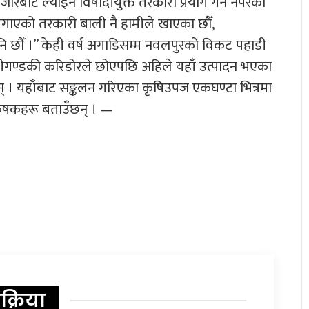
रबाट ल्याइने विषादीयुक्त तरकारी प्रयोग गर्न नपरेको
े लगाएको तरकारी बाली नै हामीले खाएका छौँ,
पनि छौँ ।” केही वर्ष अगाडिसम्म नवलपुरको विकट पहाडी
कालीगण्डकी करिडोरले छोएपछि अहिले यहाँ उत्पादन भएका
ा छन् । यहाँबाट सङ्कलन गरिएका कृषिउपज एकघण्टा भित्रमा
 कृषकहरू बताउँछन् । —
िक्रिया