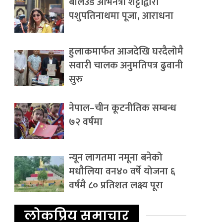
बलिउड अभिनेत्री शेट्टीद्वारा
पशुपतिनाथमा पूजा, आराधना
हुलाकमार्फत आजदेखि घरदैलोमै
सवारी चालक अनुमतिपत्र ढुवानी
सुरु
नेपाल–चीन कूटनीतिक सम्बन्ध
७२ वर्षमा
न्यून लागतमा नमूना बनेको
मधौलिया वन४० वर्षे योजना ६
वर्षमै ८० प्रतिशत लक्ष्य पूरा
लोकप्रिय समाचार