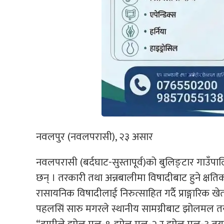
नवलपुर (नवलपरासी), २३ असार
नवलपरासी (बर्दघाट-सुस्तापूर्व)को बुलिङ्टार गाउँ
छन् । तरकारी तथा अन्नबालीमा विषादीबाट हुने क्षति
रासायनिक विषादीलाई निरुत्साहित गर्दै प्राङ्गारिक ख
पहलसिं सारु मगरले स्थानीय सामग्रीबाट झोलमल तयार