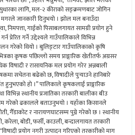
ारेका छौँ”, उहाँले भन्नुभयो, “तीनवटै झोल मलको
सुधारका लागि, मल-२ कीराको सङ्क्रमणबाट जोगिन
ो मगरले जानकारी दिनुभयो । झोल मल बनाउँदा
दुवा, निमपत्ता, गाईको पिसाबलगायत सामग्री प्रयोग हुने
 प्रेरित गर्ने उद्देश्यले गाउँपालिकाले विभिन्न
न गरेको थियो । बुलिङ्टार गाउँपालिकाको कृषि
्रका कृषक पछिल्लो समय प्राङ्गारिक खेतीतर्फ अग्रसर
क विषादी र रासायनिक मल प्रयोग गरेर अन्नबाली
 कृषकमा सचेतना बढेको छ, विषादीले पुर्‍याउने हानिबारे
ित हुनुभएको हो ।” पालिकाले कृषकलाई प्राङ्गारिक
था विभिन्न स्थानीय प्रजातिका तरकारी बालीका बीउ
 काम गरेको ढकालले बताउनुभयो । यहाँका किसानले
ती, गैँडाकोट र नारायणघाटसम्म पुग्ने गरेको छ । स्थानीय
ी, करेला, बोडी, फर्सी, काउली, बन्दालगायत तरकारी
 “विषादी प्रयोग नगरी उत्पादन गरिएको तरकारीको माग