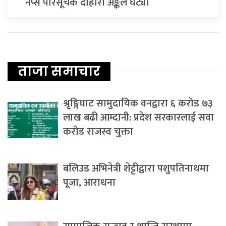
नेप्से परिसूचक दोहोरो अङ्कले घट्यो
ताजा समाचार
श्रृङ्गिघाट सामुदायिक वनद्वारा ६ करोड ७३
लाख बढी आम्दानी: प्रदेश सरकारलाई सवा
करोड राजस्व चुक्ता
बलिउड अभिनेत्री शेट्टीद्वारा पशुपतिनाथमा
पूजा, आराधना