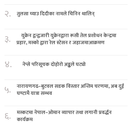
२.
तुलसा च्याउ दिदीका नामले चिनिन थालिन्
युक्रेन द्वन्द्वजारी युक्रेनद्वारा रूसी तेल प्रशोधन केन्द्रमा
३.
प्रहार, मस्को द्वारा रेल स्टेसन र जहाजमाआक्रमण
४.
नेप्से परिसूचक दोहोरो अङ्कले घट्यो
नारायणगढ–बुटवल सडक विस्तार अन्तिम चरणमा, अब दुई
५.
घण्टामै यात्रा सम्भव
मस्कटमा नेपाल–ओमान व्यापार तथा लगानी प्रवर्द्धन
६.
कार्यक्रम