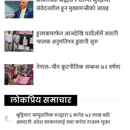
सामाजिक सद्भाव र शान्ति सुरक्षामा
संवेदनशील हुन मुख्यमन्त्रीको आग्रह
हुलाकमार्फत आजदेखि घरदैलोमै सवारी
चालक अनुमतिपत्र ढुवानी सुरु
नेपाल–चीन कूटनीतिक सम्बन्ध ७२ वर्षमा
लोकप्रिय समाचार
श्रृङ्गिघाट सामुदायिक वनद्वारा ६ करोड ७३ लाख बढी
१.
आम्दानी: प्रदेश सरकारलाई सवा करोड राजस्व चुक्ता