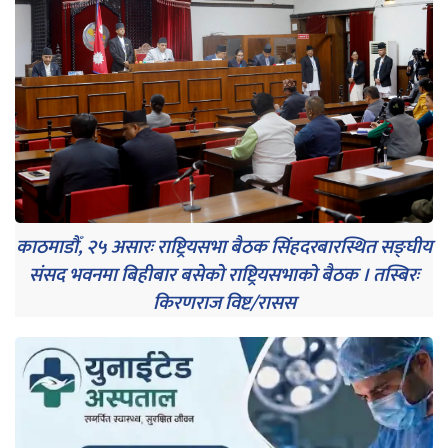
काठमाडौँ, २५ असारः राष्ट्रियसभा बैठक सिंहदरबारस्थित सङ्घीय
संसद भवनमा बिहीबार बसेको राष्ट्रियसभाको बैठक । तस्बिरः
किरणराज विष्ट/रासस