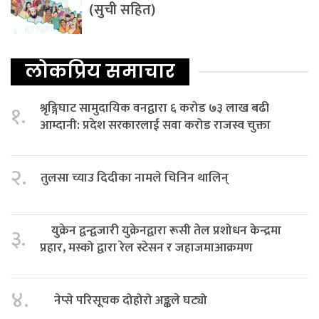
(सुची सहित)
लोकप्रिय समाचार
श्रृङ्गिघाट सामुदायिक वनद्वारा ६ करोड ७३ लाख बढी
१.
आम्दानी: प्रदेश सरकारलाई सवा करोड राजस्व चुक्ता
२.
तुलसा च्याउ दिदीका नामले चिनिन थालिन्
युक्रेन द्वन्द्वजारी युक्रेनद्वारा रूसी तेल प्रशोधन केन्द्रमा
३.
प्रहार, मस्को द्वारा रेल स्टेसन र जहाजमाआक्रमण
४.
नेप्से परिसूचक दोहोरो अङ्कले घट्यो