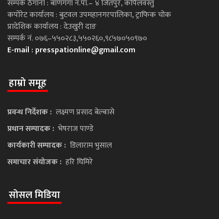
सम्पर्क ठेगाना : बाणगंगा न.पा.– ४ जितपुर, कपिलवस्तु
कपोरेट कार्यालय : बुटवल उपमहानगरपालिका, ट्राफिक चोक
प्रादेशिक कार्यालय : देउखुरी दाङ
सम्पर्क नं. ०७६–५५०२८३,५५०२६०,९८५७०५०९७०
E-mail :
presspationline@gmail.com
हाम्रो समूह
प्रवन्ध निर्देशक :
लक्ष्मण प्रसाद बेल्बासे
प्रधान सम्पादक :
भेषराज पाण्डे
कार्यकारी सम्पादक :
डिलाराम भुसाल
समाचार संयोजक :
हरि घिमिरे
सोसल मिडिया