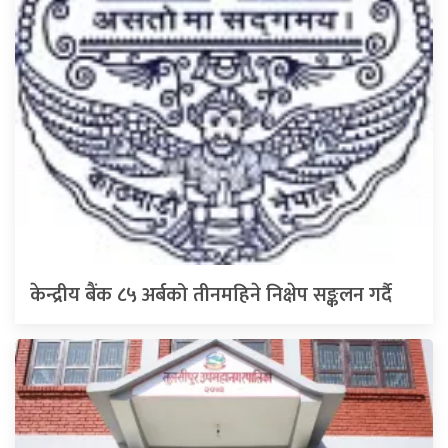
केन्द्रीय बैंक ८५ अर्बको तीनमहिने निक्षेप सङ्कलन गर्दै