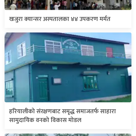
खजुरा क्यान्सर अस्पतालका ४४ उपकरण मर्मत
हरियालीको संरक्षणबाट समृद्ध समाजतर्फ साहारा
सामुदायिक वनको विकास मोडल