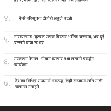
प्रहार, मस्को द्वारा रेल स्टेसन र जहाजमाआक्रमण
४.
नेप्से परिसूचक दोहोरो अङ्कले घट्यो
नारायणगढ–बुटवल सडक विस्तार अन्तिम चरणमा, अब दुई
५.
घण्टामै यात्रा सम्भव
मस्कटमा नेपाल–ओमान व्यापार तथा लगानी प्रवर्द्धन
६.
कार्यक्रम
देशका विभिन्न राजमार्ग अवरुद्ध, केही सडकमा राति गाडी
७.
चलाउन नपाइने