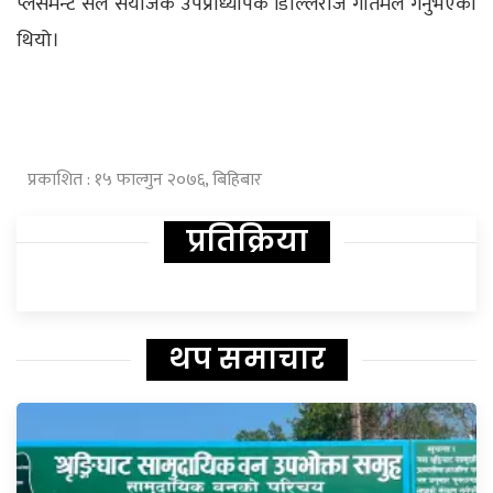
प्लेसमेन्ट सेल संयोजक उपप्राध्यापक डिल्लिराज गौतमले गर्नुभएको
थियो।
प्रकाशित : १५ फाल्गुन २०७६, बिहिबार
प्रतिक्रिया
थप समाचार