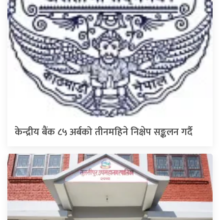
केन्द्रीय बैंक ८५ अर्बको तीनमहिने निक्षेप सङ्कलन गर्दै