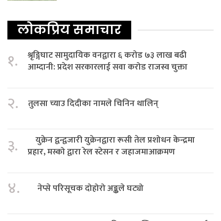
लोकप्रिय समाचार
श्रृङ्गिघाट सामुदायिक वनद्वारा ६ करोड ७३ लाख बढी
१.
आम्दानी: प्रदेश सरकारलाई सवा करोड राजस्व चुक्ता
२.
तुलसा च्याउ दिदीका नामले चिनिन थालिन्
युक्रेन द्वन्द्वजारी युक्रेनद्वारा रूसी तेल प्रशोधन केन्द्रमा
३.
प्रहार, मस्को द्वारा रेल स्टेसन र जहाजमाआक्रमण
४.
नेप्से परिसूचक दोहोरो अङ्कले घट्यो