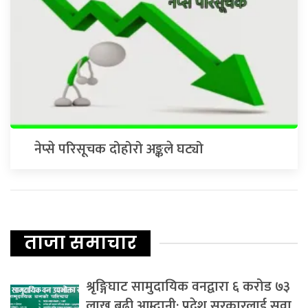
नेप्से परिसूचक दोहोरो अङ्कले घट्यो
ताजा समाचार
श्रृङ्गिघाट सामुदायिक वनद्वारा ६ करोड ७३
लाख बढी आम्दानी: प्रदेश सरकारलाई सवा