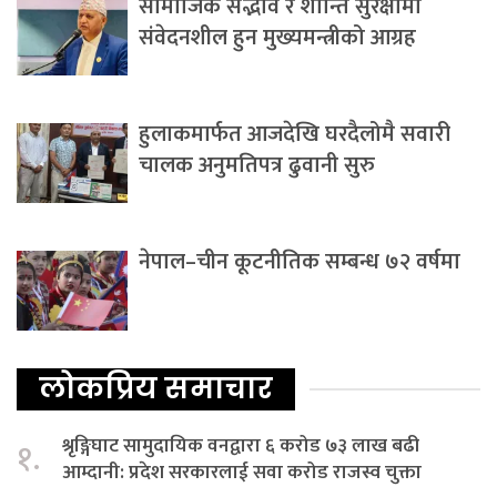
सामाजिक सद्भाव र शान्ति सुरक्षामा
संवेदनशील हुन मुख्यमन्त्रीको आग्रह
हुलाकमार्फत आजदेखि घरदैलोमै सवारी
चालक अनुमतिपत्र ढुवानी सुरु
नेपाल–चीन कूटनीतिक सम्बन्ध ७२ वर्षमा
लोकप्रिय समाचार
श्रृङ्गिघाट सामुदायिक वनद्वारा ६ करोड ७३ लाख बढी
१.
आम्दानी: प्रदेश सरकारलाई सवा करोड राजस्व चुक्ता