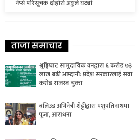
नेप्से परिसूचक दोहोरो अङ्कले घट्यो
ताजा समाचार
श्रृङ्गिघाट सामुदायिक वनद्वारा ६ करोड ७३
लाख बढी आम्दानी: प्रदेश सरकारलाई सवा
करोड राजस्व चुक्ता
बलिउड अभिनेत्री शेट्टीद्वारा पशुपतिनाथमा
पूजा, आराधना