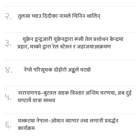
२.
तुलसा च्याउ दिदीका नामले चिनिन थालिन्
युक्रेन द्वन्द्वजारी युक्रेनद्वारा रूसी तेल प्रशोधन केन्द्रमा
३.
प्रहार, मस्को द्वारा रेल स्टेसन र जहाजमाआक्रमण
४.
नेप्से परिसूचक दोहोरो अङ्कले घट्यो
नारायणगढ–बुटवल सडक विस्तार अन्तिम चरणमा, अब दुई
५.
घण्टामै यात्रा सम्भव
मस्कटमा नेपाल–ओमान व्यापार तथा लगानी प्रवर्द्धन
६.
कार्यक्रम