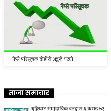
नेप्से परिसूचक दोहोरो अङ्कले घट्यो
ताजा समाचार
श्रृङ्गिघाट सामुदायिक वनद्वारा ६ करोड ७३