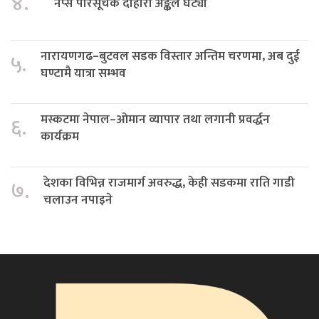
४.
नेप्से परिसूचक दोहोरो अङ्कले घट्यो
नारायणगढ–बुटवल सडक विस्तार अन्तिम चरणमा, अब दुई
५.
घण्टामै यात्रा सम्भव
मस्कटमा नेपाल–ओमान व्यापार तथा लगानी प्रवर्द्धन
६.
कार्यक्रम
देशका विभिन्न राजमार्ग अवरुद्ध, केही सडकमा राति गाडी
७.
चलाउन नपाइने