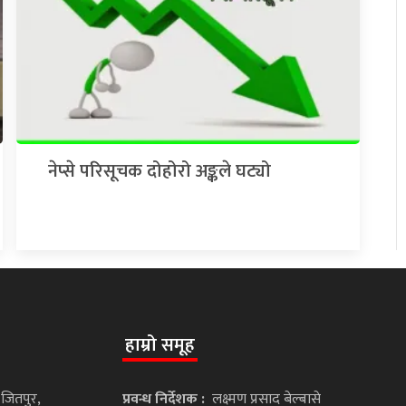
नेप्से परिसूचक दोहोरो अङ्कले घट्यो
हाम्रो समूह
 जितपुर,
प्रवन्ध निर्देशक :
लक्ष्मण प्रसाद बेल्बासे