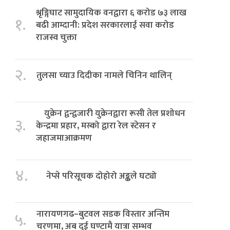
श्रृङ्गिघाट सामुदायिक वनद्वारा ६ करोड ७३ लाख
१.
बढी आम्दानी: प्रदेश सरकारलाई सवा करोड
राजस्व चुक्ता
२.
तुलसा च्याउ दिदीका नामले चिनिन थालिन्
युक्रेन द्वन्द्वजारी युक्रेनद्वारा रूसी तेल प्रशोधन
३.
केन्द्रमा प्रहार, मस्को द्वारा रेल स्टेसन र
जहाजमाआक्रमण
४.
नेप्से परिसूचक दोहोरो अङ्कले घट्यो
नारायणगढ–बुटवल सडक विस्तार अन्तिम
५.
चरणमा, अब दुई घण्टामै यात्रा सम्भव