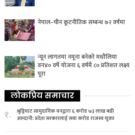
नेपाल–चीन कूटनीतिक सम्बन्ध ७२ वर्षमा
न्यून लागतमा नमूना बनेको मधौलिया
वन४० वर्षे योजना ६ वर्षमै ८० प्रतिशत लक्ष्य
पूरा
लोकप्रिय समाचार
श्रृङ्गिघाट सामुदायिक वनद्वारा ६ करोड ७३ लाख बढी
१.
आम्दानी: प्रदेश सरकारलाई सवा करोड राजस्व चुक्ता