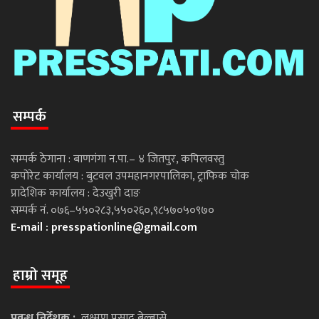
सम्पर्क
सम्पर्क ठेगाना : बाणगंगा न.पा.– ४ जितपुर, कपिलवस्तु
कपोरेट कार्यालय : बुटवल उपमहानगरपालिका, ट्राफिक चोक
प्रादेशिक कार्यालय : देउखुरी दाङ
सम्पर्क नं. ०७६–५५०२८३,५५०२६०,९८५७०५०९७०
E-mail :
presspationline@gmail.com
हाम्रो समूह
प्रवन्ध निर्देशक :
लक्ष्मण प्रसाद बेल्बासे