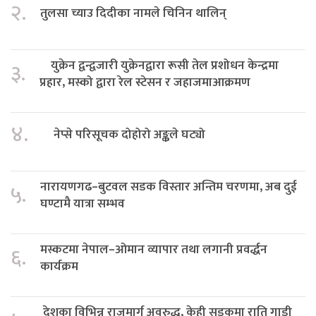
२.
तुलसा च्याउ दिदीका नामले चिनिन थालिन्
युक्रेन द्वन्द्वजारी युक्रेनद्वारा रूसी तेल प्रशोधन केन्द्रमा
३.
प्रहार, मस्को द्वारा रेल स्टेसन र जहाजमाआक्रमण
४.
नेप्से परिसूचक दोहोरो अङ्कले घट्यो
नारायणगढ–बुटवल सडक विस्तार अन्तिम चरणमा, अब दुई
५.
घण्टामै यात्रा सम्भव
मस्कटमा नेपाल–ओमान व्यापार तथा लगानी प्रवर्द्धन
६.
कार्यक्रम
देशका विभिन्न राजमार्ग अवरुद्ध, केही सडकमा राति गाडी