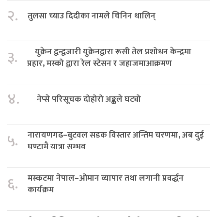
२.
तुलसा च्याउ दिदीका नामले चिनिन थालिन्
युक्रेन द्वन्द्वजारी युक्रेनद्वारा रूसी तेल प्रशोधन केन्द्रमा
३.
प्रहार, मस्को द्वारा रेल स्टेसन र जहाजमाआक्रमण
४.
नेप्से परिसूचक दोहोरो अङ्कले घट्यो
नारायणगढ–बुटवल सडक विस्तार अन्तिम चरणमा, अब दुई
५.
घण्टामै यात्रा सम्भव
मस्कटमा नेपाल–ओमान व्यापार तथा लगानी प्रवर्द्धन
६.
कार्यक्रम