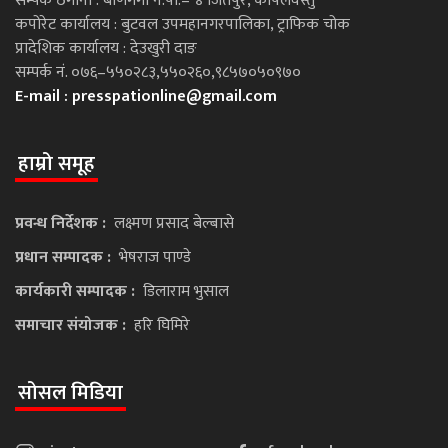
सम्पर्क ठेगाना : बाणगंगा न.पा.– ४ जितपुर, कपिलवस्तु
कपोरेट कार्यालय : बुटवल उपमहानगरपालिका, ट्राफिक चोक
प्रादेशिक कार्यालय : देउखुरी दाङ
सम्पर्क नं. ०७६–५५०२८३,५५०२६०,९८५७०५०९७०
E-mail :
presspationline@gmail.com
हाम्रो समूह
प्रवन्ध निर्देशक :
लक्ष्मण प्रसाद बेल्बासे
प्रधान सम्पादक :
भेषराज पाण्डे
कार्यकारी सम्पादक :
डिलाराम भुसाल
समाचार संयोजक :
हरि घिमिरे
सोसल मिडिया