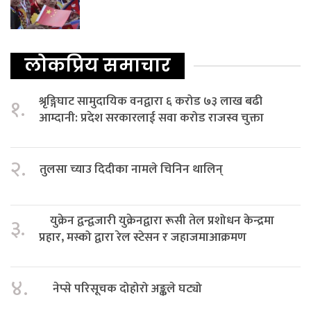
लोकप्रिय समाचार
श्रृङ्गिघाट सामुदायिक वनद्वारा ६ करोड ७३ लाख बढी
१.
आम्दानी: प्रदेश सरकारलाई सवा करोड राजस्व चुक्ता
२.
तुलसा च्याउ दिदीका नामले चिनिन थालिन्
युक्रेन द्वन्द्वजारी युक्रेनद्वारा रूसी तेल प्रशोधन केन्द्रमा
३.
प्रहार, मस्को द्वारा रेल स्टेसन र जहाजमाआक्रमण
४.
नेप्से परिसूचक दोहोरो अङ्कले घट्यो