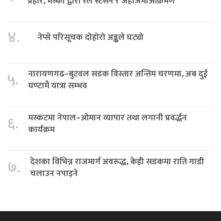
प्रहार, मस्को द्वारा रेल स्टेसन र जहाजमाआक्रमण
४.
नेप्से परिसूचक दोहोरो अङ्कले घट्यो
नारायणगढ–बुटवल सडक विस्तार अन्तिम चरणमा, अब दुई
५.
घण्टामै यात्रा सम्भव
मस्कटमा नेपाल–ओमान व्यापार तथा लगानी प्रवर्द्धन
६.
कार्यक्रम
देशका विभिन्न राजमार्ग अवरुद्ध, केही सडकमा राति गाडी
७.
चलाउन नपाइने