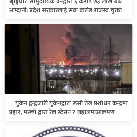
श्रृङ्गिघाट सामुदायिक वनद्वारा ६ करोड ७३ लाख बढी
आम्दानी: प्रदेश सरकारलाई सवा करोड राजस्व चुक्ता
युक्रेन द्वन्द्वजारी युक्रेनद्वारा रूसी तेल प्रशोधन केन्द्रमा
प्रहार, मस्को द्वारा रेल स्टेसन र जहाजमाआक्रमण