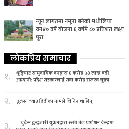
न्यून लागतमा नमूना बनेको मधौलिया
वन४० वर्षे योजना ६ वर्षमै ८० प्रतिशत लक्ष्य
पूरा
लोकप्रिय समाचार
श्रृङ्गिघाट सामुदायिक वनद्वारा ६ करोड ७३ लाख बढी
१.
आम्दानी: प्रदेश सरकारलाई सवा करोड राजस्व चुक्ता
२.
तुलसा च्याउ दिदीका नामले चिनिन थालिन्
युक्रेन द्वन्द्वजारी युक्रेनद्वारा रूसी तेल प्रशोधन केन्द्रमा
३.